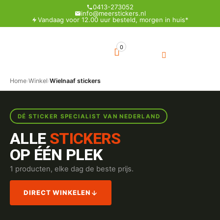
0413-273052
info@meerstickers.nl
Vandaag voor 12.00 uur besteld, morgen in huis*
0
Home
›
Winkel
›
Wielnaaf stickers
DÉ STICKER SPECIALIST VAN NEDERLAND
ALLE
STICKERS
OP ÉÉN PLEK
1 producten, elke dag de beste prijs.
DIRECT WINKELEN