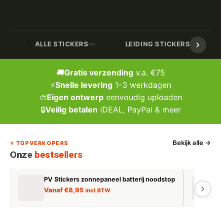
🏷️
🔧
ALLE STICKERS
LEIDING STICKERS / MARK
🚚
Gratis verzending
v.a. €75
⚡
Snelle levering
1–3 werkdagen
🎨
Eigen ontwerp
eenvoudig uploaden
🔒
Veilig betalen
iDEAL, PayPal & meer
Bekijk alle →
⭐ TOPVERKOPERS
Onze
bestsellers
PV Stickers zonnepaneel batterij noodstop
E
Vanaf
€
8,95
incl. BTW