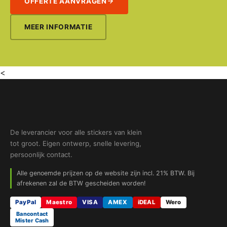
OFFERTE AANVRAGEN
MEER INFORMATIE
<
De leverancier voor alle stickers van klein
tot groot. Eigen ontwerp, snelle levering,
persoonlijk contact.
Alle genoemde prijzen op de website zijn incl. 21% BTW. Bij
afrekenen zal de BTW gescheiden worden!
PayPal
Maestro
VISA
AMEX
iDEAL
Wero
Bancontact
Mister Cash