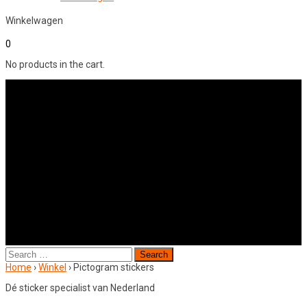
Winkelwagen
0
No products in the cart.
Search
for:
Home
›
Winkel
›
Pictogram stickers
Dé sticker specialist van Nederland