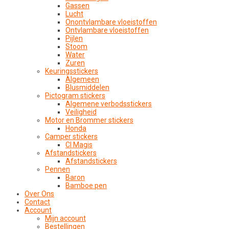
Gassen
Lucht
Onontvlambare vloeistoffen
Ontvlambare vloeistoffen
Pijlen
Stoom
Water
Zuren
Keuringsstickers
Algemeen
Blusmiddelen
Pictogram stickers
Algemene verbodsstickers
Veiligheid
Motor en Brommer stickers
Honda
Camper stickers
CI Magis
Afstandstickers
Afstandstickers
Pennen
Baron
Bamboe pen
Over Ons
Contact
Account
Mijn account
Bestellingen