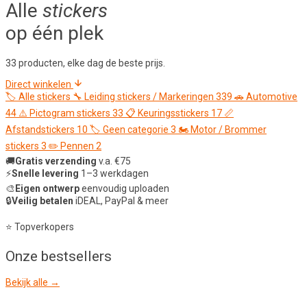
Alle
stickers
op één plek
33 producten, elke dag de beste prijs.
Direct winkelen
🏷️
Alle stickers
🔧
Leiding stickers / Markeringen
339
🚗
Automotive
44
⚠️
Pictogram stickers
33
📋
Keuringsstickers
17
📏
Afstandstickers
10
🏷️
Geen categorie
3
🏍️
Motor / Brommer
stickers
3
✏️
Pennen
2
🚚
Gratis verzending
v.a. €75
⚡
Snelle levering
1–3 werkdagen
🎨
Eigen ontwerp
eenvoudig uploaden
🔒
Veilig betalen
iDEAL, PayPal & meer
⭐ Topverkopers
Onze
bestsellers
Bekijk alle →