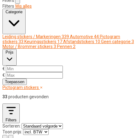
Filters
Filters
Wis alles
Categorie
Leiding stickers / Markeringen
339
Automotive
44
Pictogram
stickers
33
Keuringsstickers
17
Afstandstickers
10
Geen categorie
3
Motor / Brommer stickers
3
Pennen
2
Prijs
€
€
Toepassen
Pictogram stickers
33
producten gevonden
Filters
Sorteren:
Toon prijs: