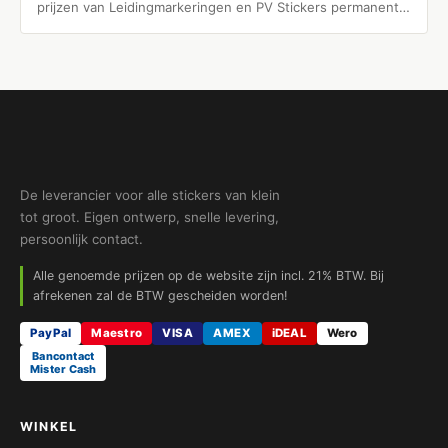
prijzen van Leidingmarkeringen en PV Stickers permanent
in prijs zijn…
De leverancier voor alle stickers van klein
tot groot. Eigen ontwerp, snelle levering,
persoonlijk contact.
Alle genoemde prijzen op de website zijn incl. 21% BTW. Bij
afrekenen zal de BTW gescheiden worden!
PayPal
Maestro
VISA
AMEX
iDEAL
Wero
Bancontact
Mister Cash
WINKEL