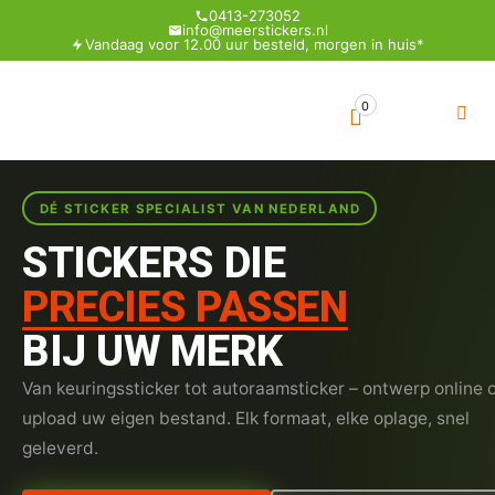
0413-273052
info@meerstickers.nl
Vandaag voor 12.00 uur besteld, morgen in huis*
0
DÉ STICKER SPECIALIST VAN NEDERLAND
STICKERS DIE
PRECIES PASSEN
BIJ UW MERK
Van keuringssticker tot autoraamsticker – ontwerp online 
upload uw eigen bestand. Elk formaat, elke oplage, snel
geleverd.