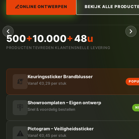
ONLINE ONTWERPEN
BEKIJK ALLE PRODUCT
500
+
10.000
+
48
u
PRODUCTEN
TEVREDEN KLANTEN
SNELLE LEVERING
Keuringssticker Brandblusser
🧯
POPU
Vanaf €0,29 per stuk
Showroomplaten – Eigen ontwerp
🪧
N
Snel & voordelig bestellen
Pictogram – Veiligheidssticker
⚠️
Vanaf €0,45 per stuk