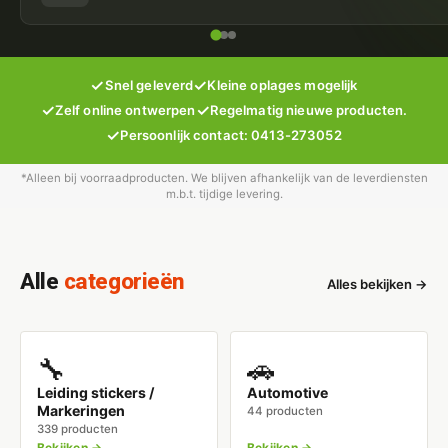
✓
✓
Snel geleverd
Kleine oplages mogelijk
✓
✓
Zelf online ontwerpen
Regelmatig nieuwe producten.
✓
Persoonlijk contact: 0413-273052
*Alleen bij voorraadproducten. We blijven afhankelijk van de leverdiensten
m.b.t. tijdige levering.
Alle
categorieën
Alles bekijken →
🔧
🚗
Leiding stickers /
Automotive
Markeringen
44 producten
339 producten
Bekijken →
Bekijken →