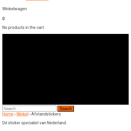
Winkelwagen
0
No products in the cart.
Search
for:
Home
›
Winkel
›
Afstandstickers
Dé sticker specialist van Nederland