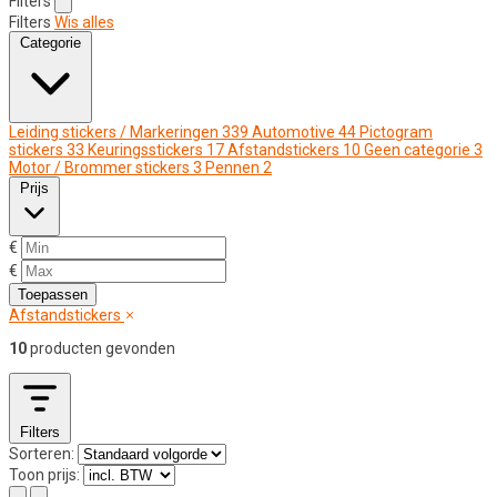
Filters
Filters
Wis alles
Categorie
Leiding stickers / Markeringen
339
Automotive
44
Pictogram
stickers
33
Keuringsstickers
17
Afstandstickers
10
Geen categorie
3
Motor / Brommer stickers
3
Pennen
2
Prijs
€
€
Toepassen
Afstandstickers
10
producten gevonden
Filters
Sorteren:
Toon prijs: