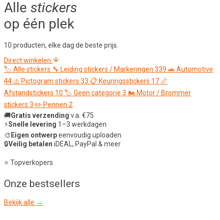
Alle
stickers
op één plek
10 producten, elke dag de beste prijs.
Direct winkelen
🏷️
Alle stickers
🔧
Leiding stickers / Markeringen
339
🚗
Automotive
44
⚠️
Pictogram stickers
33
📋
Keuringsstickers
17
📏
Afstandstickers
10
🏷️
Geen categorie
3
🏍️
Motor / Brommer
stickers
3
✏️
Pennen
2
🚚
Gratis verzending
v.a. €75
⚡
Snelle levering
1–3 werkdagen
🎨
Eigen ontwerp
eenvoudig uploaden
🔒
Veilig betalen
iDEAL, PayPal & meer
⭐ Topverkopers
Onze
bestsellers
Bekijk alle →