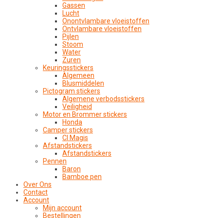
Gassen
Lucht
Onontvlambare vloeistoffen
Ontvlambare vloeistoffen
Pijlen
Stoom
Water
Zuren
Keuringsstickers
Algemeen
Blusmiddelen
Pictogram stickers
Algemene verbodsstickers
Veiligheid
Motor en Brommer stickers
Honda
Camper stickers
CI Magis
Afstandstickers
Afstandstickers
Pennen
Baron
Bamboe pen
Over Ons
Contact
Account
Mijn account
Bestellingen