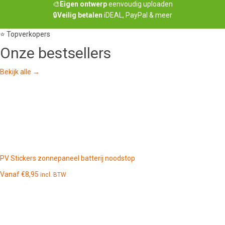
🎨
Eigen ontwerp
eenvoudig uploaden
🔒
Veilig betalen
iDEAL, PayPal & meer
⭐ Topverkopers
Onze
bestsellers
Bekijk alle →
PV Stickers zonnepaneel batterij noodstop
Vanaf
€
8,95
incl. BTW