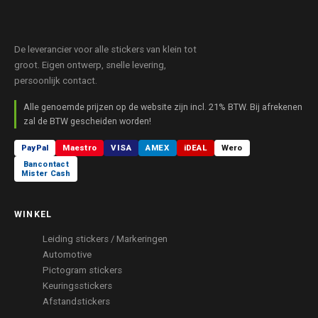
De leverancier voor alle stickers van klein tot
groot. Eigen ontwerp, snelle levering,
persoonlijk contact.
Alle genoemde prijzen op de website zijn incl. 21% BTW. Bij afrekenen
zal de BTW gescheiden worden!
PayPal
Maestro
VISA
AMEX
iDEAL
Wero
Bancontact
Mister Cash
WINKEL
Leiding stickers / Markeringen
Automotive
Pictogram stickers
Keuringsstickers
Afstandstickers