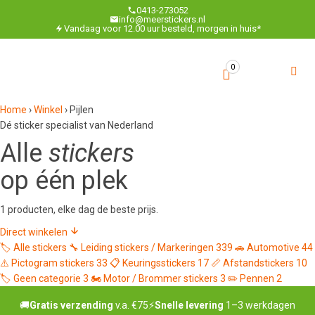
0413-273052
info@meerstickers.nl
Vandaag voor 12.00 uur besteld, morgen in huis*
0
Home
›
Winkel
›
Pijlen
Dé sticker specialist van Nederland
Alle
stickers
op één plek
1 producten, elke dag de beste prijs.
Direct winkelen
🏷️
Alle stickers
🔧
Leiding stickers / Markeringen
339
🚗
Automotive
44
⚠️
Pictogram stickers
33
📋
Keuringsstickers
17
📏
Afstandstickers
10
🏷️
Geen categorie
3
🏍️
Motor / Brommer stickers
3
✏️
Pennen
2
🚚
Gratis verzending
v.a. €75
⚡
Snelle levering
1–3 werkdagen