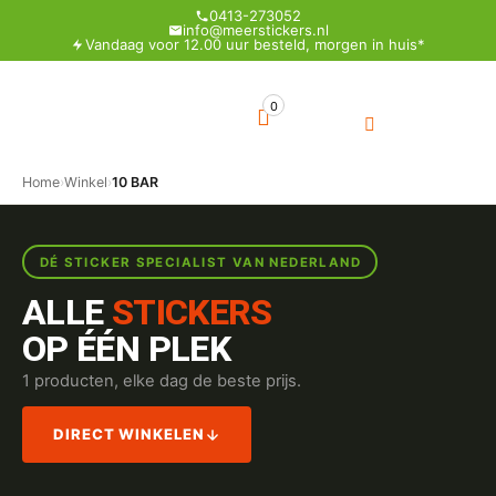
0413-273052
info@meerstickers.nl
Vandaag voor 12.00 uur besteld, morgen in huis*
0
Home
›
Winkel
›
10 BAR
DÉ STICKER SPECIALIST VAN NEDERLAND
ALLE
STICKERS
OP ÉÉN PLEK
1 producten, elke dag de beste prijs.
DIRECT WINKELEN