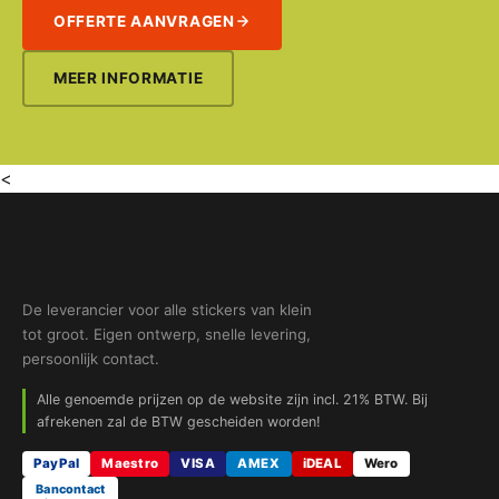
OFFERTE AANVRAGEN
MEER INFORMATIE
<
De leverancier voor alle stickers van klein
tot groot. Eigen ontwerp, snelle levering,
persoonlijk contact.
Alle genoemde prijzen op de website zijn incl. 21% BTW. Bij
afrekenen zal de BTW gescheiden worden!
PayPal
Maestro
VISA
AMEX
iDEAL
Wero
Bancontact