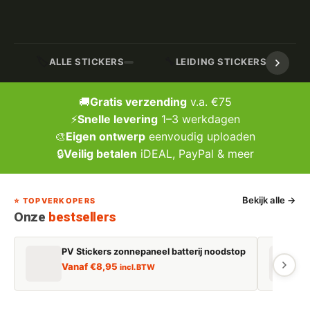
🏷️
🔧
ALLE STICKERS
LEIDING STICKERS / MARK
🚚
Gratis verzending
v.a. €75
⚡
Snelle levering
1–3 werkdagen
🎨
Eigen ontwerp
eenvoudig uploaden
🔒
Veilig betalen
iDEAL, PayPal & meer
Bekijk alle →
⭐ TOPVERKOPERS
Onze
bestsellers
PV Stickers zonnepaneel batterij noodstop
E
Vanaf
€
8,95
incl. BTW