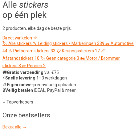
Alle
stickers
op één plek
2 producten, elke dag de beste prijs.
Direct winkelen
🏷️
Alle stickers
🔧
Leiding stickers / Markeringen
339
🚗
Automotive
44
⚠️
Pictogram stickers
33
📋
Keuringsstickers
17
📏
Afstandstickers
10
🏷️
Geen categorie
3
🏍️
Motor / Brommer
stickers
3
✏️
Pennen
2
🚚
Gratis verzending
v.a. €75
⚡
Snelle levering
1–3 werkdagen
🎨
Eigen ontwerp
eenvoudig uploaden
🔒
Veilig betalen
iDEAL, PayPal & meer
⭐ Topverkopers
Onze
bestsellers
Bekijk alle →