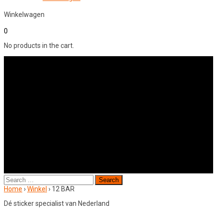
Winkelwagen
0
No products in the cart.
Search
for:
Home
›
Winkel
›
12 BAR
Dé sticker specialist van Nederland