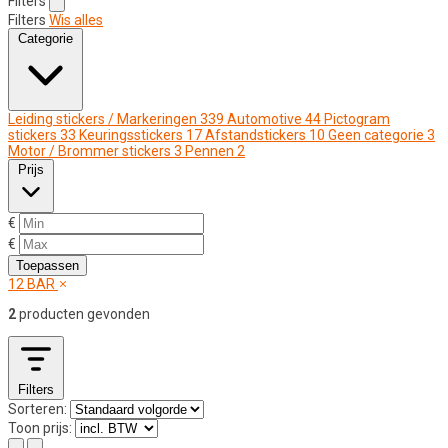
Filters
Filters
Wis alles
Categorie
Leiding stickers / Markeringen
339
Automotive
44
Pictogram
stickers
33
Keuringsstickers
17
Afstandstickers
10
Geen categorie
3
Motor / Brommer stickers
3
Pennen
2
Prijs
€
€
Toepassen
12 BAR
2
producten gevonden
Filters
Sorteren:
Toon prijs: