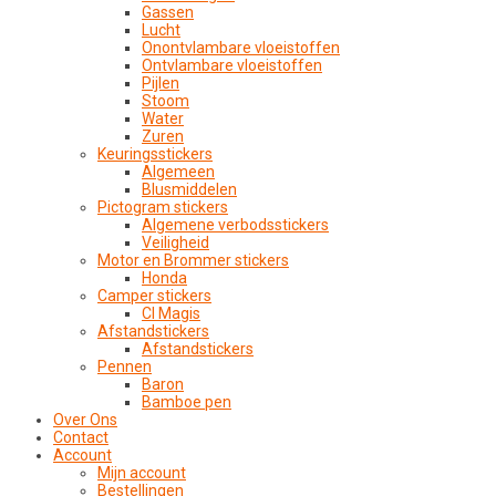
Gassen
Lucht
Onontvlambare vloeistoffen
Ontvlambare vloeistoffen
Pijlen
Stoom
Water
Zuren
Keuringsstickers
Algemeen
Blusmiddelen
Pictogram stickers
Algemene verbodsstickers
Veiligheid
Motor en Brommer stickers
Honda
Camper stickers
CI Magis
Afstandstickers
Afstandstickers
Pennen
Baron
Bamboe pen
Over Ons
Contact
Account
Mijn account
Bestellingen