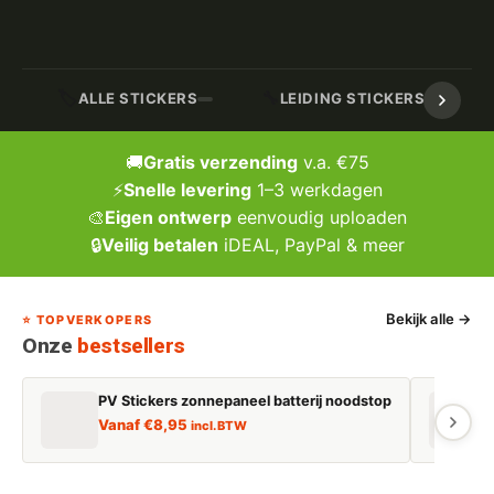
🏷️
🔧
ALLE STICKERS
LEIDING STICKERS / MARK
🚚
Gratis verzending
v.a. €75
⚡
Snelle levering
1–3 werkdagen
🎨
Eigen ontwerp
eenvoudig uploaden
🔒
Veilig betalen
iDEAL, PayPal & meer
Bekijk alle →
⭐ TOPVERKOPERS
Onze
bestsellers
PV Stickers zonnepaneel batterij noodstop
E
Vanaf
€
8,95
incl. BTW