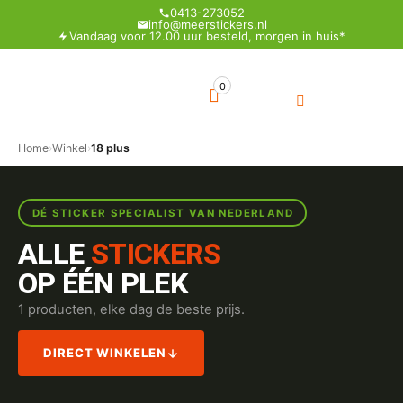
0413-273052
info@meerstickers.nl
Vandaag voor 12.00 uur besteld, morgen in huis*
0
Home
›
Winkel
›
18 plus
DÉ STICKER SPECIALIST VAN NEDERLAND
ALLE
STICKERS
OP ÉÉN PLEK
1 producten, elke dag de beste prijs.
DIRECT WINKELEN