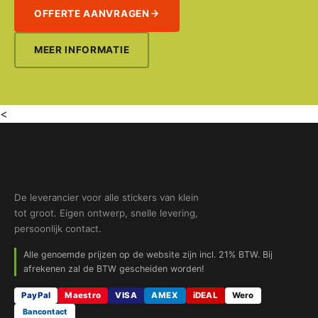
OFFERTE AANVRAGEN
MEER INFORMATIE
<
De leverancier voor alle stickers van klein
tot groot. Eigen ontwerp, snelle levering,
persoonlijk contact.
Alle genoemde prijzen op de website zijn incl. 21% BTW. Bij
afrekenen zal de BTW gescheiden worden!
PayPal
Maestro
VISA
AMEX
iDEAL
Wero
Bancontact