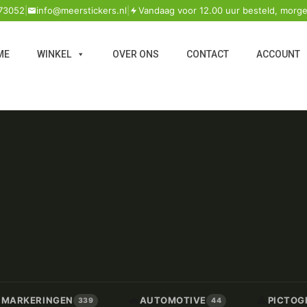
73052
|
info@meerstickers.nl
|
Vandaag voor 12.00 uur besteld, morge
ME
WINKEL
OVER ONS
CONTACT
ACCOUNT
🚗
⚠️
/ MARKERINGEN
AUTOMOTIVE
PICTOG
339
44