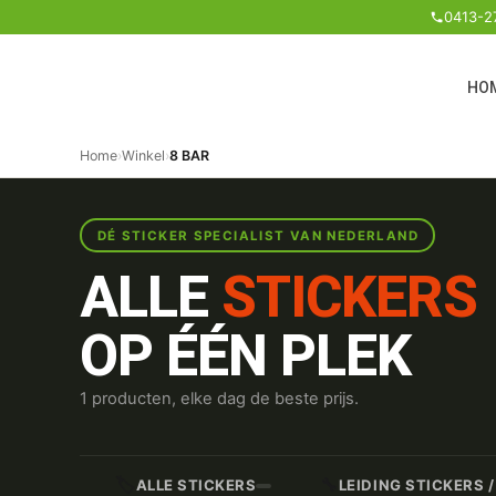
0413-2
HO
Home
›
Winkel
›
8 BAR
DÉ STICKER SPECIALIST VAN NEDERLAND
ALLE
STICKERS
OP ÉÉN PLEK
1 producten, elke dag de beste prijs.
🏷️
🔧
ALLE STICKERS
LEIDING STICKERS 