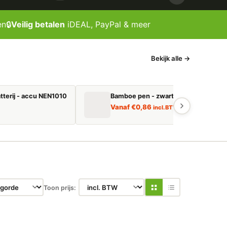
en
🔒
Veilig betalen
iDEAL, PayPal & meer
Bekijk alle →
tterij - accu NEN1010
Bamboe pen - zwart schrijvend
Vanaf
€
0,86
incl. BTW
Toon prijs: