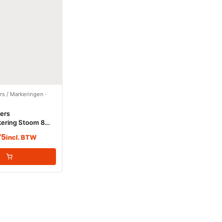
ers / Markeringen
·
kers
kering Stoom 8
)
75
incl. BTW