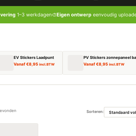
evering
1–3 werkdagen
🎨
Eigen ontwerp
eenvoudig upload
EV Stickers Laadpunt
PV Stickers zonnepaneel ba
Vanaf
€
8,95
Vanaf
€
8,95
incl. BTW
incl. BTW
gevonden
Sorteren: