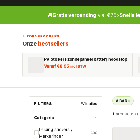
🚚
Gratis verzending
v.a. €75
⚡
Snelle l
⭐ TOPVERKOPERS
Onze
bestsellers
PV Stickers zonnepaneel batterij noodstop
Vanaf
€
8,95
incl. BTW
8 BAR
FILTERS
Wis alles
1
producten 
Categorie
Leiding stickers /
339
Markeringen