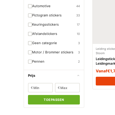
Automotive
44
Pictogram stickers
33
Keuringsstickers
17
Afstandstickers
10
Geen categorie
3
Leiding stick
Motor / Brommer stickers
3
Stoom
Leidingstic
Pennen
2
Leidingmar
BAR (Stoom
Vanaf
€
1,
Prijs
€
€
TOEPASSEN