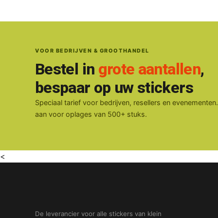
VOOR BEDRIJVEN & GROOTHANDEL
Bestel in
grote aantallen
,
bespaar op uw stickers
Speciaal tarief voor bedrijven, resellers en evenementen
aan voor oplages van 500+ stuks.
<
De leverancier voor alle stickers van klein