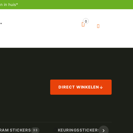
n in huis*
0
DIRECT WINKELEN
📋
📏
RAM STICKERS
KEURINGSSTICKERS
AF
33
17