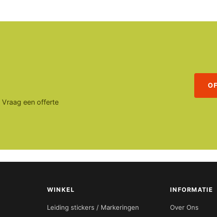
O
. Vraag een offerte
WINKEL
INFORMATIE
Leiding stickers / Markeringen
Over Ons