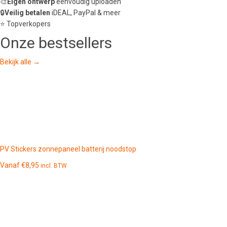
🎨
Eigen ontwerp
eenvoudig uploaden
🔒
Veilig betalen
iDEAL, PayPal & meer
⭐ Topverkopers
Onze
bestsellers
Bekijk alle →
PV Stickers zonnepaneel batterij noodstop
Vanaf
€
8,95
incl. BTW