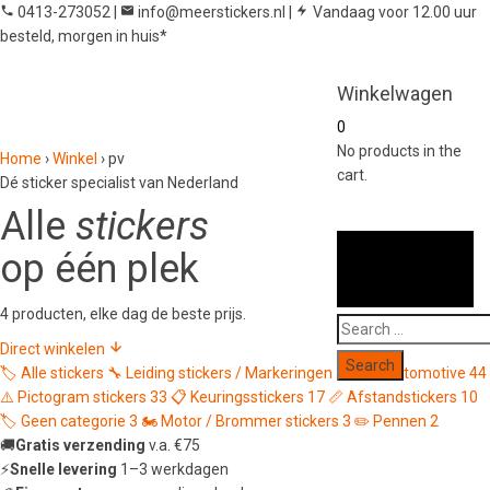
0413-273052
|
info@meerstickers.nl
|
Vandaag voor 12.00 uur
besteld, morgen in huis*
Winkelwagen
0
No products in the
Home
›
Winkel
›
pv
cart.
Dé sticker specialist van Nederland
Alle
stickers
op één plek
4 producten, elke dag de beste prijs.
Search
Direct winkelen
for:
🏷️
Alle stickers
🔧
Leiding stickers / Markeringen
339
🚗
Automotive
44
⚠️
Pictogram stickers
33
📋
Keuringsstickers
17
📏
Afstandstickers
10
🏷️
Geen categorie
3
🏍️
Motor / Brommer stickers
3
✏️
Pennen
2
🚚
Gratis verzending
v.a. €75
⚡
Snelle levering
1–3 werkdagen