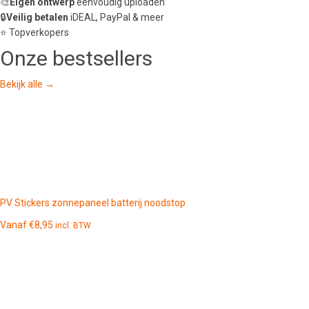
🎨
Eigen ontwerp
eenvoudig uploaden
🔒
Veilig betalen
iDEAL, PayPal & meer
⭐ Topverkopers
Onze
bestsellers
Bekijk alle →
PV Stickers zonnepaneel batterij noodstop
Vanaf
€
8,95
incl. BTW