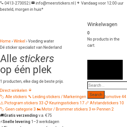
0413-273052
|
info@meerstickers.nl
|
Vandaag voor 12.00 uur
besteld, morgen in huis*
Winkelwagen
0
No products in the
Home
›
Winkel
›
Voeding water
cart.
Dé sticker specialist van Nederland
Alle
stickers
op één plek
1 producten, elke dag de beste prijs.
Search
Direct winkelen
for:
🏷️
Alle stickers
🔧
Leiding stickers / Markeringen
339
🚗
Automotive
44
⚠️
Pictogram stickers
33
📋
Keuringsstickers
17
📏
Afstandstickers
10
🏷️
Geen categorie
3
🏍️
Motor / Brommer stickers
3
✏️
Pennen
2
🚚
Gratis verzending
v.a. €75
⚡
Snelle levering
1–3 werkdagen