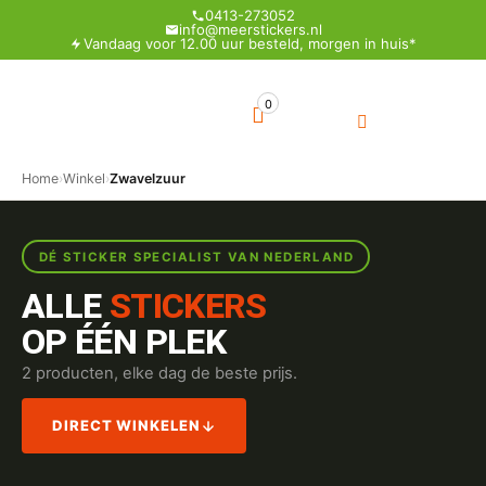
0413-273052
info@meerstickers.nl
Vandaag voor 12.00 uur besteld, morgen in huis*
0
Home
›
Winkel
›
Zwavelzuur
DÉ STICKER SPECIALIST VAN NEDERLAND
ALLE
STICKERS
OP ÉÉN PLEK
2 producten, elke dag de beste prijs.
DIRECT WINKELEN