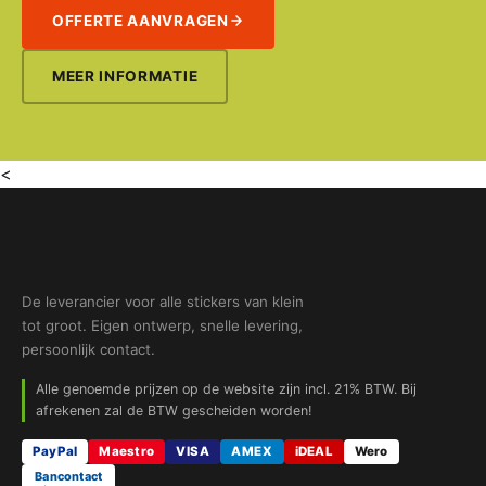
OFFERTE AANVRAGEN
MEER INFORMATIE
<
De leverancier voor alle stickers van klein
tot groot. Eigen ontwerp, snelle levering,
persoonlijk contact.
Alle genoemde prijzen op de website zijn incl. 21% BTW. Bij
afrekenen zal de BTW gescheiden worden!
PayPal
Maestro
VISA
AMEX
iDEAL
Wero
Bancontact