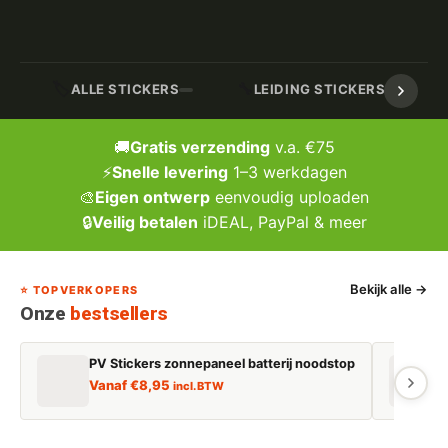
🏷️
🔧
ALLE STICKERS
LEIDING STICKERS / MARK
🚚
Gratis verzending
v.a. €75
⚡
Snelle levering
1–3 werkdagen
🎨
Eigen ontwerp
eenvoudig uploaden
🔒
Veilig betalen
iDEAL, PayPal & meer
Bekijk alle →
⭐ TOPVERKOPERS
Onze
bestsellers
PV Stickers zonnepaneel batterij noodstop
E
Vanaf
€
8,95
incl. BTW