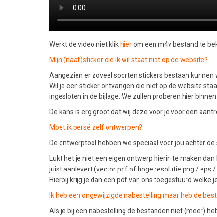
Werkt de video niet klik
hier
om een m4v bestand te bek
Mijn (naaf)sticker die ik wil staat niet op de website?
Aangezien er zoveel soorten stickers bestaan kunnen w
Wil je een sticker ontvangen die niet op de website sta
ingesloten in de bijlage. We zullen proberen hier binne
De kans is erg groot dat wij deze voor je voor een aant
Moet ik persé zelf ontwerpen?
De ontwerptool hebben we speciaal voor jou achter de s
Lukt het je niet een eigen ontwerp hierin te maken dan 
juist aanlevert (vector pdf of hoge resolutie png / eps 
Hierbij krijg je dan een pdf van ons toegestuurd welke je
Ik heb een ongewijzigde nabestelling maar heb de bes
Als je bij een nabestelling de bestanden niet (meer) he