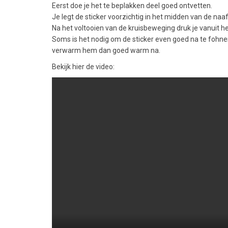
Eerst doe je het te beplakken deel goed ontvetten.
Je legt de sticker voorzichtig in het midden van de na
Na het voltooien van de kruisbeweging druk je vanuit h
Soms is het nodig om de sticker even goed na te fohne
verwarm hem dan goed warm na.
Bekijk hier de video: