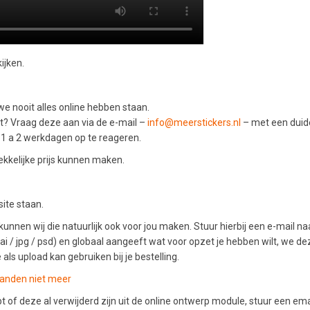
ijken.
e nooit alles online hebben staan.
at? Vraag deze aan via de e-mail –
info@meerstickers.nl
– met een duide
n 1 a 2 werkdagen op te reageren.
rekkelijke prijs kunnen maken.
ite staan.
kunnen wij die natuurlijk ook voor jou maken. Stuur hierbij een e-mail n
/ ai / jpg / psd) en globaal aangeeft wat voor opzet je hebben wilt, we de
 als upload kan gebruiken bij je bestelling.
tanden niet meer
bt of deze al verwijderd zijn uit de online ontwerp module, stuur een em