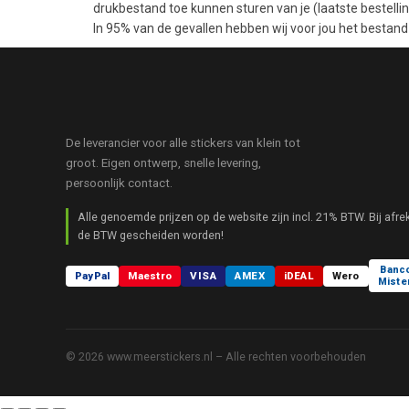
drukbestand toe kunnen sturen van je (laatste bestelli
In 95% van de gevallen hebben wij voor jou het bestan
De leverancier voor alle stickers van klein tot
groot. Eigen ontwerp, snelle levering,
persoonlijk contact.
Alle genoemde prijzen op de website zijn incl. 21% BTW. Bij afre
de BTW gescheiden worden!
Banc
PayPal
Maestro
VISA
AMEX
iDEAL
Wero
Miste
© 2026 www.meerstickers.nl – Alle rechten voorbehouden