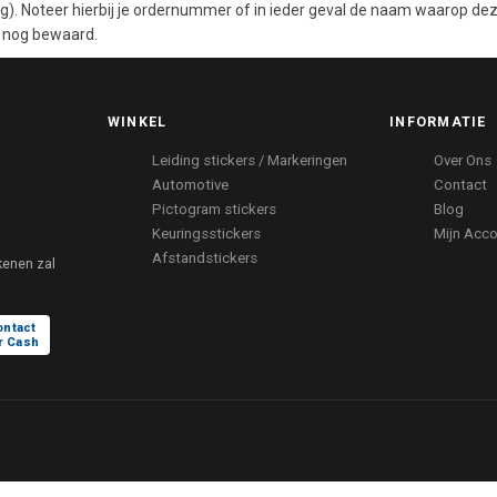
ng). Noteer hierbij je ordernummer of in ieder geval de naam waarop dez
d nog bewaard.
WINKEL
INFORMATIE
Leiding stickers / Markeringen
Over Ons
Automotive
Contact
Pictogram stickers
Blog
Keuringsstickers
Mijn Acc
Afstandstickers
kenen zal
ontact
r Cash