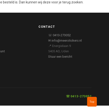
e besteld is. Dan kunnen wij deze voor je terug zoeken.
CONTACT
☏ 0413-273052
✉ info@meerstickers.nl
📍 Energielaan 9
ount
5405 AD, Uden
Stuur een bericht
☏ 0413-273052
Top