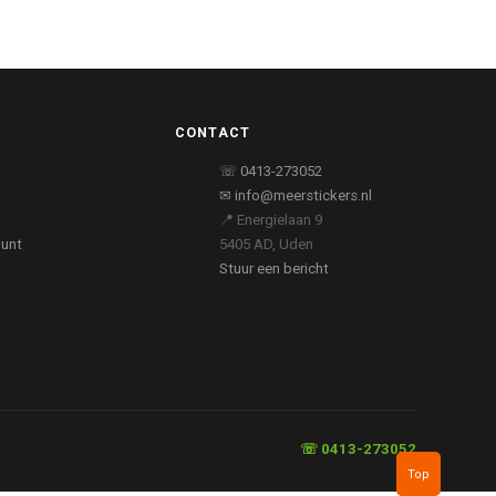
CONTACT
☏ 0413-273052
✉ info@meerstickers.nl
📍 Energielaan 9
ount
5405 AD, Uden
Stuur een bericht
☏ 0413-273052
Top