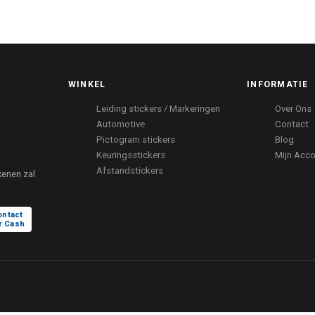
WINKEL
INFORMATIE
Leiding stickers / Markeringen
Over Ons
Automotive
Contact
Pictogram stickers
Blog
Keuringsstickers
Mijn Acc
Afstandstickers
kenen zal
ontact
r Cash