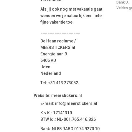
Dank U.
Velden ge
Als jij ook nog met vakantie gaat
wensen we je natuurlijk een hele
fijne vakantie toe.
_________________
De Haan reclame /
MEERSTICKERS.nl
Energielaan 9
5405 AD
Uden
Nederland
Tel: +31 413 273052
Website: meerstickers.nl
E-mail: info@meerstickers.nl
K.v.K.: 17141310
BTW Id.: NL-001.765.416.B26
Bank: NL88 RABO 0174 9270 10