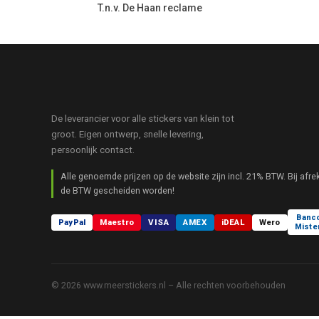
T.n.v. De Haan reclame
De leverancier voor alle stickers van klein tot
groot. Eigen ontwerp, snelle levering,
persoonlijk contact.
Alle genoemde prijzen op de website zijn incl. 21% BTW. Bij afre
de BTW gescheiden worden!
Banc
PayPal
Maestro
VISA
AMEX
iDEAL
Wero
Miste
© 2026 www.meerstickers.nl – Alle rechten voorbehouden