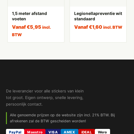
1,5 meter afstand
Legionellapreventie wit
voeten
standaard
Vanaf
€
5,95
Vanaf
€
1,60
incl.
incl. BTW
BTW
De leverancier voor alle stickers van klein
tot groot. Eigen ontwerp, snelle levering,
persoonlijk contact.
Alle genoemde prijzen op de website zijn incl. 21% BTW. Bij
afrekenen zal de BTW gescheiden worden!
PayPal
Maestro
VISA
AMEX
iDEAL
Wero