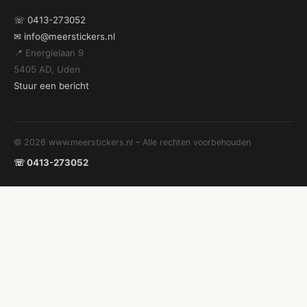
☏ 0413-273052
✉ info@meerstickers.nl
📍 Energielaan 9
5405 AD, Uden
Stuur een bericht
© 2026 www.meerstickers.nl – Alle rechten voorbehouden
☏ 0413-273052