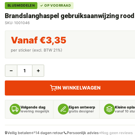
BLUSMIDDELEN
✓ OP VOORRAAD
Brandslanghaspel gebruiksaanwijzing rood
SKU: 1001046
Vanaf
€
3,35
per sticker (excl. BTW 21%)
−
+
BRANDSLANGHASPEL
GEBRUIKSAANWIJZING
ROOD
IN WINKELWAGEN
AANTAL
Volgende dag
Eigen ontwerp
Kleine opl
levering mogelijk
gratis designer
vanaf 10 st
🔒
Veilig betalen
↩️
14 dagen retour
📞
Persoonlijk advies
⭐
Nog geen reviews