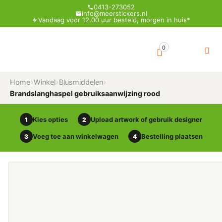
0413-273052
info@meerstickers.nl
Vandaag voor 12.00 uur besteld, morgen in huis*
0
Home
›
Winkel
›
Blusmiddelen
›
Brandslanghaspel gebruiksaanwijzing rood
Kies opties
Upload artwork of gebruik designer
1
2
Voeg toe aan winkelwagen
Bestelling plaatsen
3
4