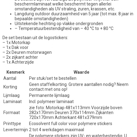
beschermlaminaat welke beschermt tegen allerlei
omstandigheden als UV straling, zuren, krassen, etc.
Langdurig outdoor duurzaamheid van 5 jaar (tot max. 8 jaar in
bepaalde omstandigheden)
Uitstekende hechting op vlakke ondergronden
– Temperatuurbestendigheid van – 40 °C to + 80 °C
De set bestaan uit de logostickers:
– 1x Motorkap
– 1x Dak voor
– 2x Deuren motorwagen
– 2x zijkant achter
– 1x Achterzijde
Kenmerk
Waarde
Aantal
Per stuk/set te bestellen
Geen staffelkorting. Grotere aantallen nodig? Neem
Korting
contact met ons op!
Lijmlaag
Permanente lijmlaag
Laminaat
Incl. polymeer laminaat
zie foto: Motorkap 481x113mm Voorzijde boven
Formaat
282x170mm Deuren 370x114mm Zijkanten
720x170mm Achterkant 481x379mm
Printtype
Ecosolvent full color voor polymere stickers
Levertermijn
2 tot 4 werkdagen maximaal
De polymere stickers zijn UV- en waterbestendig. U