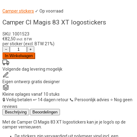
Camper stickers
✓ Op voorraad
Camper CI Magis 83 XT logostickers
SKU: 1001523
€
82,50
incl. BTW
per sticker (excl. BTW 21%)
Camper
−
+
CI
In Winkelwagen
Magis
83
XT
Volgende dag
levering mogelijk
logostickers
aantal
Eigen ontwerp
gratis designer
Kleine oplages
vanaf 10 stuks
🔒
Veilig betalen
↩️
14 dagen retour
📞
Persoonlijk advies
⭐
Nog geen
reviews
Beschrijving
Beoordelingen
Met de Camper CI Magis 83 XT logostickers kan je je logo’s op de
camper vernieuwen.
De stickers zijn vervaardigd uit polymeer vinyl incl. een