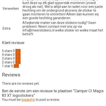
kunt deze op elk glad oppervlak monteren (zowel
droog als nat). Wel is altijd aan te raden voor een juiste
Verwerken
hechting om de ondergrond alvorens de sticker te
gaan monteren te ontvetten! Alleen dan kunnen wij
een goede hechting garanderen.
Afwijkende maten van deze stickers nodig? Geen
probleem. Neem contact met ons op via
Extra
info@meerstickers.nl welke sticker en welke maat het
betreft.
Klant revieuw
5 stars
0
0 %
4 stars
0
0 %
3 stars
0
0 %
2 stars
0
0 %
1 star
0
0 %
Reviews
There are no reviews yet.
Ben de eerste om een revieuw te plaatsen “Camper CI Magis
83 XT logostickers”
You must be
logged in
to post a review.