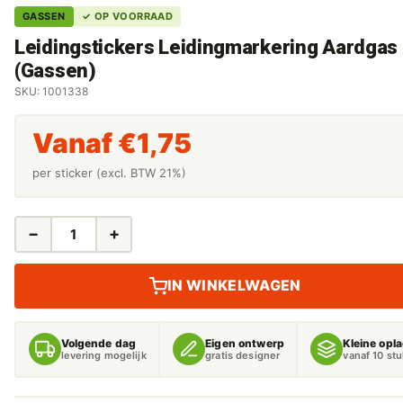
GASSEN
✓ OP VOORRAAD
Leidingstickers Leidingmarkering Aardgas
(Gassen)
SKU: 1001338
Vanaf
€
1,75
per sticker (excl. BTW 21%)
−
+
LEIDINGSTICKERS
LEIDINGMARKERING
AARDGAS
IN WINKELWAGEN
LD
(GASSEN)
AANTAL
Volgende dag
Eigen ontwerp
Kleine opl
levering mogelijk
gratis designer
vanaf 10 st