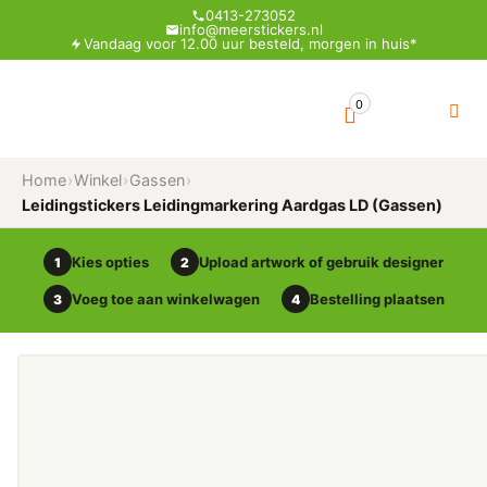
0413-273052
info@meerstickers.nl
Vandaag voor 12.00 uur besteld, morgen in huis*
0
Home
›
Winkel
›
Gassen
›
Leidingstickers Leidingmarkering Aardgas LD (Gassen)
Kies opties
Upload artwork of gebruik designer
1
2
Voeg toe aan winkelwagen
Bestelling plaatsen
3
4