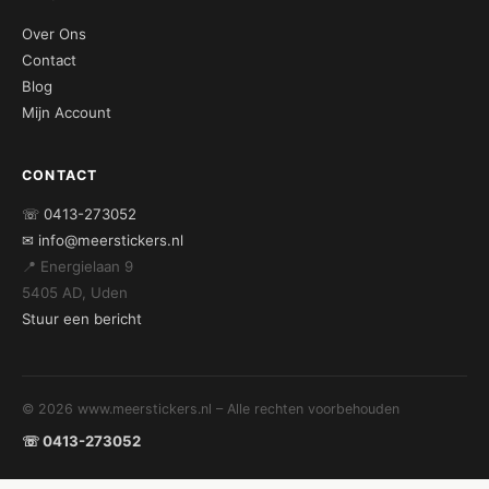
Over Ons
Contact
Blog
Mijn Account
CONTACT
☏ 0413-273052
✉ info@meerstickers.nl
📍 Energielaan 9
5405 AD, Uden
Stuur een bericht
© 2026 www.meerstickers.nl – Alle rechten voorbehouden
☏ 0413-273052