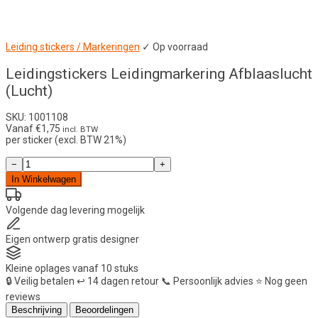
Leiding stickers / Markeringen
✓ Op voorraad
Leidingstickers Leidingmarkering Afblaaslucht
(Lucht)
SKU: 1001108
Vanaf
€
1,75
incl. BTW
per sticker (excl. BTW 21%)
Leidingstickers
−
+
Leidingmarkering
In Winkelwagen
Afblaaslucht
(Lucht)
aantal
Volgende dag
levering mogelijk
Eigen ontwerp
gratis designer
Kleine oplages
vanaf 10 stuks
🔒
Veilig betalen
↩️
14 dagen retour
📞
Persoonlijk advies
⭐
Nog geen
reviews
Beschrijving
Beoordelingen