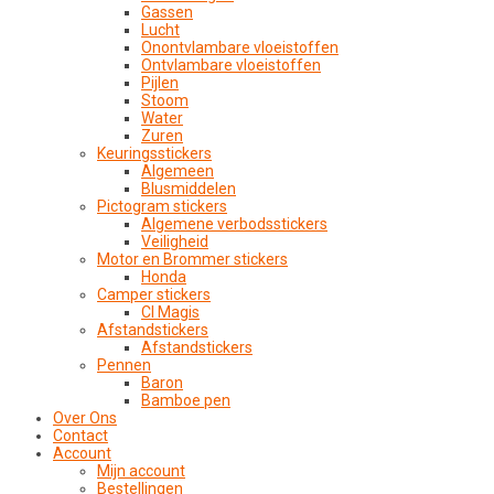
Gassen
Lucht
Onontvlambare vloeistoffen
Ontvlambare vloeistoffen
Pijlen
Stoom
Water
Zuren
Keuringsstickers
Algemeen
Blusmiddelen
Pictogram stickers
Algemene verbodsstickers
Veiligheid
Motor en Brommer stickers
Honda
Camper stickers
CI Magis
Afstandstickers
Afstandstickers
Pennen
Baron
Bamboe pen
Over Ons
Contact
Account
Mijn account
Bestellingen