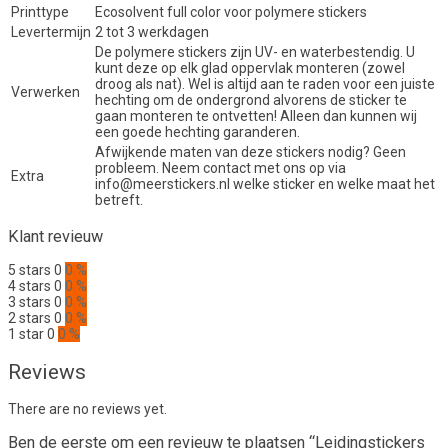
Printtype
Ecosolvent full color voor polymere stickers
Levertermijn
2 tot 3 werkdagen
De polymere stickers zijn UV- en waterbestendig. U
kunt deze op elk glad oppervlak monteren (zowel
droog als nat). Wel is altijd aan te raden voor een juiste
Verwerken
hechting om de ondergrond alvorens de sticker te
gaan monteren te ontvetten! Alleen dan kunnen wij
een goede hechting garanderen.
Afwijkende maten van deze stickers nodig? Geen
probleem. Neem contact met ons op via
Extra
info@meerstickers.nl welke sticker en welke maat het
betreft.
Klant revieuw
5 stars
0
0 %
4 stars
0
0 %
3 stars
0
0 %
2 stars
0
0 %
1 star
0
0 %
Reviews
There are no reviews yet.
Ben de eerste om een revieuw te plaatsen “Leidingstickers