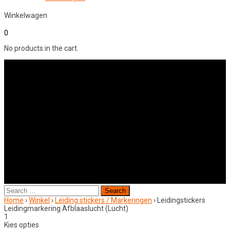
Winkelwagen
0
No products in the cart.
Search
for:
Home
›
Winkel
›
Leiding stickers / Markeringen
›
Leidingstickers
Leidingmarkering Afblaaslucht (Lucht)
1
Kies opties