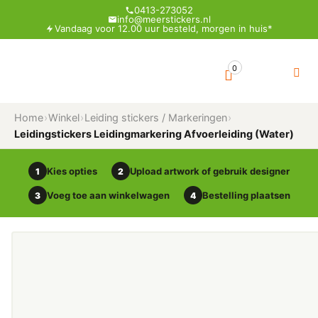
0413-273052
info@meerstickers.nl
Vandaag voor 12.00 uur besteld, morgen in huis*
0
Home
›
Winkel
›
Leiding stickers / Markeringen
›
Leidingstickers Leidingmarkering Afvoerleiding (Water)
Kies opties
Upload artwork of gebruik designer
1
2
Voeg toe aan winkelwagen
Bestelling plaatsen
3
4