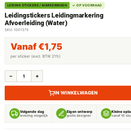
LEIDING STICKERS / MARKERINGEN
✓ OP VOORRAAD
Leidingstickers Leidingmarkering
Afvoerleiding (Water)
SKU: 1001375
Vanaf
€
1,75
per sticker (excl. BTW 21%)
−
+
LEIDINGSTICKERS
LEIDINGMARKERING
AFVOERLEIDING
IN WINKELWAGEN
(WATER)
AANTAL
Volgende dag
Eigen ontwerp
Kleine opl
levering mogelijk
gratis designer
vanaf 10 st