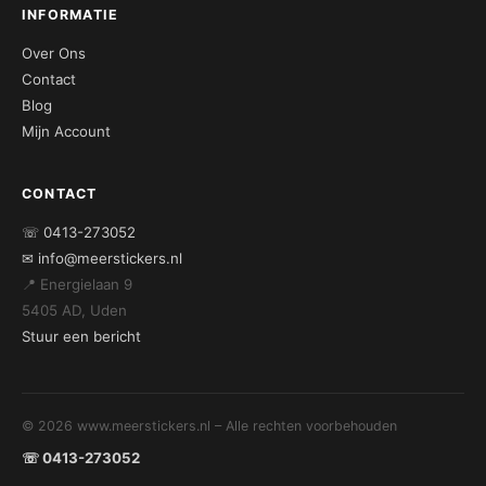
INFORMATIE
Over Ons
Contact
Blog
Mijn Account
CONTACT
☏ 0413-273052
✉ info@meerstickers.nl
📍 Energielaan 9
5405 AD, Uden
Stuur een bericht
© 2026 www.meerstickers.nl – Alle rechten voorbehouden
☏ 0413-273052