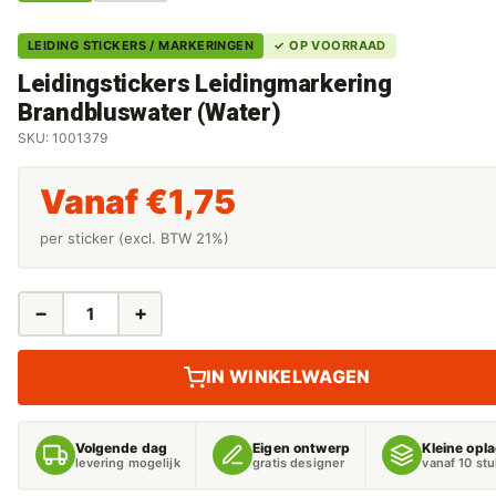
LEIDING STICKERS / MARKERINGEN
✓ OP VOORRAAD
Leidingstickers Leidingmarkering
Brandbluswater (Water)
SKU: 1001379
Vanaf
€
1,75
per sticker (excl. BTW 21%)
−
+
LEIDINGSTICKERS
LEIDINGMARKERING
BRANDBLUSWATER
IN WINKELWAGEN
(WATER)
AANTAL
Volgende dag
Eigen ontwerp
Kleine opl
levering mogelijk
gratis designer
vanaf 10 st