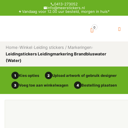
0413-273052
info@meerstickers.nl
Vandaag voor 12.00 uur besteld, morgen in huis*
0
Home
›
Winkel
›
Leiding stickers / Markeringen
›
Leidingstickers Leidingmarkering Brandbluswater
(Water)
Kies opties
Upload artwork of gebruik designer
1
2
Voeg toe aan winkelwagen
Bestelling plaatsen
3
4