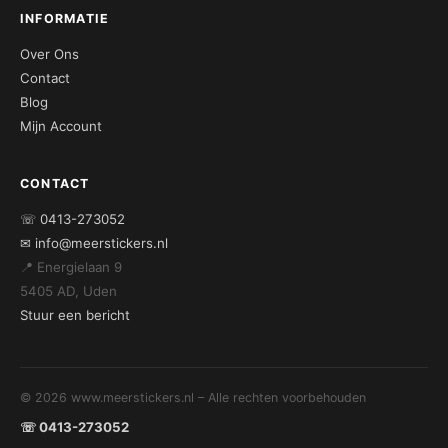
INFORMATIE
Over Ons
Contact
Blog
Mijn Account
CONTACT
☏ 0413-273052
✉ info@meerstickers.nl
📍 Energielaan 9
5405 AD, Uden
Stuur een bericht
© 2026 www.meerstickers.nl – Alle rechten voorbehouden
☏ 0413-273052