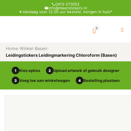
0413-273052
info@meerstickers.nl
Vandaag voor 12.00 uur besteld, morgen in huis*
0
Home
›
Winkel
›
Basen
›
Leidingstickers Leidingmarkering Chloroform (Basen)
Kies opties
Upload artwork of gebruik designer
1
2
Voeg toe aan winkelwagen
Bestelling plaatsen
3
4