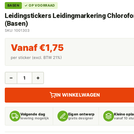
BASEN
✓ OP VOORRAAD
Leidingstickers Leidingmarkering Chlorof
(Basen)
SKU: 1001303
Vanaf
€
1,75
per sticker (excl. BTW 21%)
−
+
LEIDINGSTICKERS
LEIDINGMARKERING
CHLOROFORM
IN WINKELWAGEN
(BASEN)
AANTAL
Volgende dag
Eigen ontwerp
Kleine opl
levering mogelijk
gratis designer
vanaf 10 st