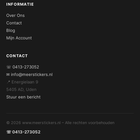
INFORMATIE
Over Ons
Contact
Blog
Mijn Account
CONTACT
☏ 0413-273052
✉ info@meerstickers.nl
📍 Energielaan 9
5405 AD, Uden
Stuur een bericht
© 2026 www.meerstickers.nl – Alle rechten voorbehouden
☏ 0413-273052