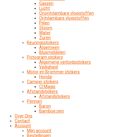
Gassen
Lucht
Onontvlambare vloeistoffen
Ontvlambare vloeistoffen
Pijlen
Stoom
Water
Zuren
Keuringsstickers
Algemeen
Blusmiddelen
Pictogram stickers
Algemene verbodsstickers
Veiligheid
Motor en Brommer stickers
Honda
Camper stickers
CI Magis
Afstandstickers
Afstandstickers
Pennen
Baron
Bamboe pen
Over Ons
Contact
Account
Mijn account
Bestellingen