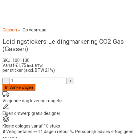
Gassen
✓ Op voorraad
Leidingstickers Leidingmarkering CO2 Gas
(Gassen)
SKU: 1001130
Vanaf
€
1,75
incl. BTW
per sticker (excl. BTW 21%)
Leidingstickers
−
+
Leidingmarkering
In Winkelwagen
CO2
Gas
(Gassen)
Volgende dag
levering mogelijk
aantal
Eigen ontwerp
gratis designer
Kleine oplages
vanaf 10 stuks
🔒
Veilig betalen
↩️
14 dagen retour
📞
Persoonlijk advies
⭐
Nog geen