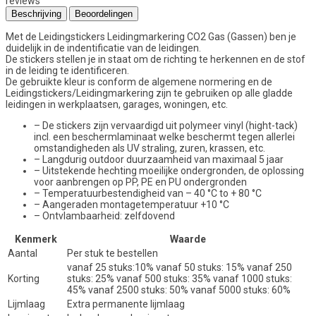
reviews
Beschrijving
Beoordelingen
Met de Leidingstickers Leidingmarkering CO2 Gas (Gassen) ben je
duidelijk in de indentificatie van de leidingen.
De stickers stellen je in staat om de richting te herkennen en de stof
in de leiding te identificeren.
De gebruikte kleur is conform de algemene normering en de
Leidingstickers/Leidingmarkering zijn te gebruiken op alle gladde
leidingen in werkplaatsen, garages, woningen, etc.
– De stickers zijn vervaardigd uit polymeer vinyl (hight-tack)
incl. een beschermlaminaat welke beschermt tegen allerlei
omstandigheden als UV straling, zuren, krassen, etc.
– Langdurig outdoor duurzaamheid van maximaal 5 jaar
– Uitstekende hechting moeilijke ondergronden, de oplossing
voor aanbrengen op PP, PE en PU ondergronden
– Temperatuurbestendigheid van – 40 °C to + 80 °C
– Aangeraden montagetemperatuur +10 °C
– Ontvlambaarheid: zelfdovend
Kenmerk
Waarde
Aantal
Per stuk te bestellen
vanaf 25 stuks:10% vanaf 50 stuks: 15% vanaf 250
Korting
stuks: 25% vanaf 500 stuks: 35% vanaf 1000 stuks:
45% vanaf 2500 stuks: 50% vanaf 5000 stuks: 60%
Lijmlaag
Extra permanente lijmlaag