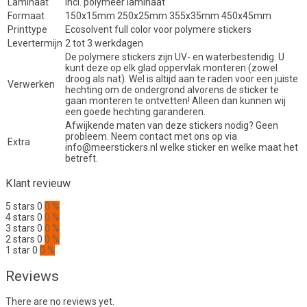
Laminaat
Incl. polymeer laminaat
Formaat
150x15mm 250x25mm 355x35mm 450x45mm
Printtype
Ecosolvent full color voor polymere stickers
Levertermijn
2 tot 3 werkdagen
De polymere stickers zijn UV- en waterbestendig. U
kunt deze op elk glad oppervlak monteren (zowel
droog als nat). Wel is altijd aan te raden voor een juiste
Verwerken
hechting om de ondergrond alvorens de sticker te
gaan monteren te ontvetten! Alleen dan kunnen wij
een goede hechting garanderen.
Afwijkende maten van deze stickers nodig? Geen
probleem. Neem contact met ons op via
Extra
info@meerstickers.nl welke sticker en welke maat het
betreft.
Klant revieuw
5 stars
0
0 %
4 stars
0
0 %
3 stars
0
0 %
2 stars
0
0 %
1 star
0
0 %
Reviews
There are no reviews yet.