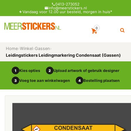
0413-273052
info@meerstickers.nl
Vandaag voor 12.00 uur besteld, morgen in huis*
0
Home
›
Winkel
›
Gassen
›
Leidingstickers Leidingmarkering Condensaat (Gassen)
Kies opties
Upload artwork of gebruik designer
1
2
Voeg toe aan winkelwagen
Bestelling plaatsen
3
4