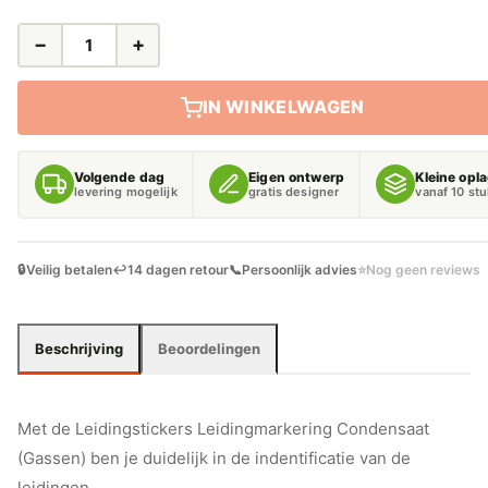
−
+
LEIDINGSTICKERS
LEIDINGMARKERING
CONDENSAAT
IN WINKELWAGEN
(GASSEN)
AANTAL
Volgende dag
Eigen ontwerp
Kleine opl
levering mogelijk
gratis designer
vanaf 10 st
🔒
Veilig betalen
↩️
14 dagen retour
📞
Persoonlijk advies
⭐
Nog geen reviews
Beschrijving
Beoordelingen
Met de Leidingstickers Leidingmarkering Condensaat
(Gassen) ben je duidelijk in de indentificatie van de
leidingen.