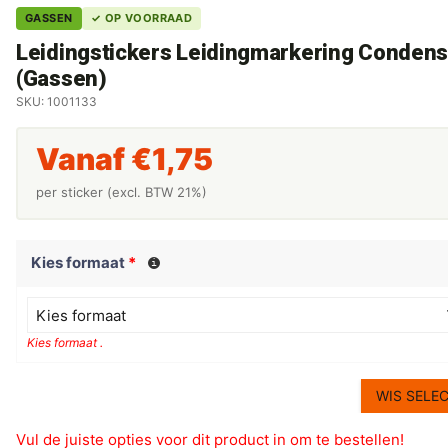
GASSEN
✓ OP VOORRAAD
Leidingstickers Leidingmarkering Condens
(Gassen)
SKU: 1001133
Vanaf
€
1,75
per sticker (excl. BTW 21%)
Kies formaat
*
Kies formaat
Kies formaat .
WIS SELEC
Vul de juiste opties voor dit product in om te bestellen!