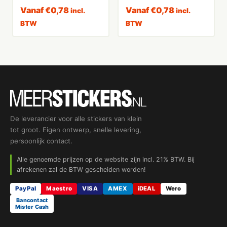
Vanaf
€
0,78
Vanaf
€
0,78
incl.
incl.
BTW
BTW
De leverancier voor alle stickers van klein
tot groot. Eigen ontwerp, snelle levering,
persoonlijk contact.
Alle genoemde prijzen op de website zijn incl. 21% BTW. Bij
afrekenen zal de BTW gescheiden worden!
PayPal
Maestro
VISA
AMEX
iDEAL
Wero
Bancontact
Mister Cash