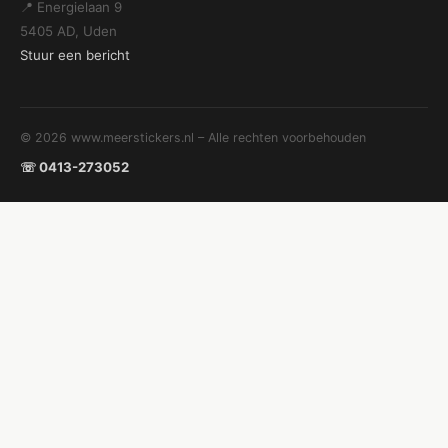
📍 Energielaan 9
5405 AD, Uden
Stuur een bericht
© 2026 www.meerstickers.nl – Alle rechten voorbehouden
☏ 0413-273052