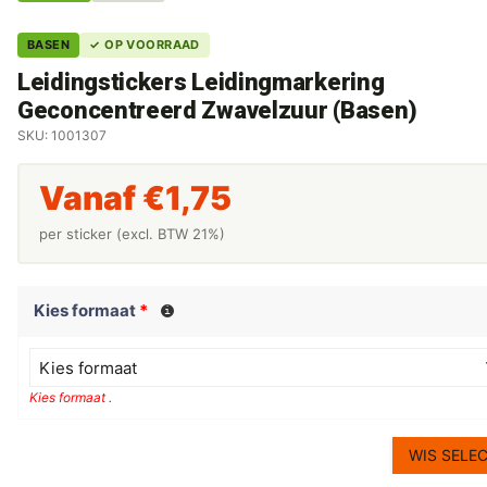
BASEN
✓ OP VOORRAAD
Leidingstickers Leidingmarkering
Geconcentreerd Zwavelzuur (Basen)
SKU: 1001307
Vanaf
€
1,75
per sticker (excl. BTW 21%)
Kies formaat
*
Kies formaat
Kies formaat .
WIS SELEC