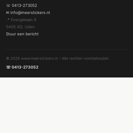
☏ 0413-273052
✉ info@meerstickers.nl
📍 Energielaan 9
5405 AD, Uden
Stuur een bericht
© 2026 www.meerstickers.nl – Alle rechten voorbehouden
☏ 0413-273052