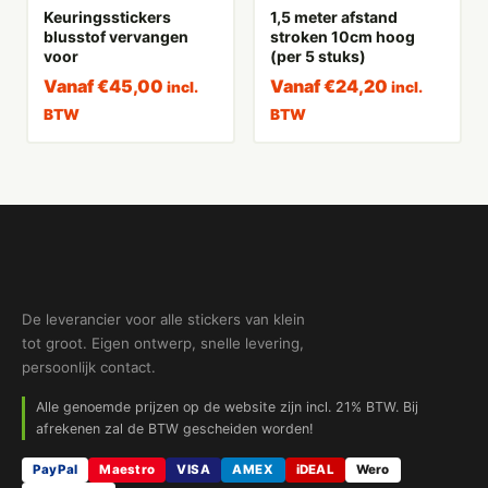
Keuringsstickers
1,5 meter afstand
blusstof vervangen
stroken 10cm hoog
voor
(per 5 stuks)
Vanaf
€
45,00
Vanaf
€
24,20
incl.
incl.
BTW
BTW
De leverancier voor alle stickers van klein
tot groot. Eigen ontwerp, snelle levering,
persoonlijk contact.
Alle genoemde prijzen op de website zijn incl. 21% BTW. Bij
afrekenen zal de BTW gescheiden worden!
PayPal
Maestro
VISA
AMEX
iDEAL
Wero