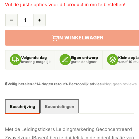
Vul de juiste opties voor dit product in om te bestellen!
−
+
LEIDINGSTICKERS
LEIDINGMARKERING
GECONCENTREERD
IN WINKELWAGEN
ZWAVELZUUR
(BASEN)
AANTAL
Volgende dag
Eigen ontwerp
Kleine opl
levering mogelijk
gratis designer
vanaf 10 st
🔒
Veilig betalen
↩️
14 dagen retour
📞
Persoonlijk advies
⭐
Nog geen reviews
Beschrijving
Beoordelingen
Met de Leidingstickers Leidingmarkering Geconcentreerd
Zwavelzuur (Basen) ben je duidelijk in de indentificatie van