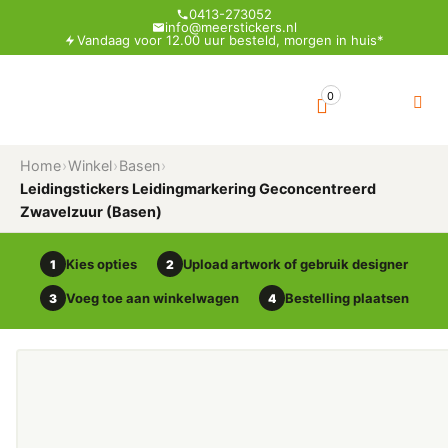
0413-273052
info@meerstickers.nl
Vandaag voor 12.00 uur besteld, morgen in huis*
0
Home
›
Winkel
›
Basen
›
Leidingstickers Leidingmarkering Geconcentreerd
Zwavelzuur (Basen)
Kies opties
Upload artwork of gebruik designer
1
2
Voeg toe aan winkelwagen
Bestelling plaatsen
3
4