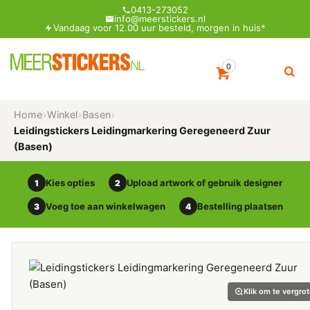
0413-273052
info@meerstickers.nl
Vandaag voor 12.00 uur besteld, morgen in huis*
0
Home
›
Winkel
›
Basen
›
Leidingstickers Leidingmarkering Geregeneerd Zuur
(Basen)
Kies opties
Upload artwork of gebruik designer
1
2
Voeg toe aan winkelwagen
Bestelling plaatsen
3
4
Klik om te vergro