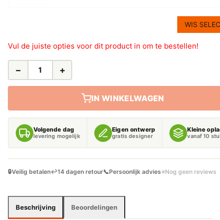
WIS SELEC
Vul de juiste opties voor dit product in om te bestellen!
−
+
LEIDINGSTICKERS
LEIDINGMARKERING
GEREGENEERD
IN WINKELWAGEN
ZUUR
(BASEN)
AANTAL
Volgende dag
Eigen ontwerp
Kleine opl
levering mogelijk
gratis designer
vanaf 10 st
🔒
Veilig betalen
↩️
14 dagen retour
📞
Persoonlijk advies
⭐
Nog geen reviews
Beschrijving
Beoordelingen