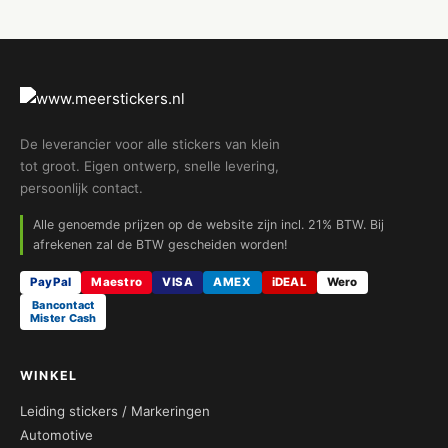
De leverancier voor alle stickers van klein
tot groot. Eigen ontwerp, snelle levering,
persoonlijk contact.
Alle genoemde prijzen op de website zijn incl. 21% BTW. Bij
afrekenen zal de BTW gescheiden worden!
PayPal
Maestro
VISA
AMEX
iDEAL
Wero
Bancontact
Mister Cash
WINKEL
Leiding stickers / Markeringen
Automotive