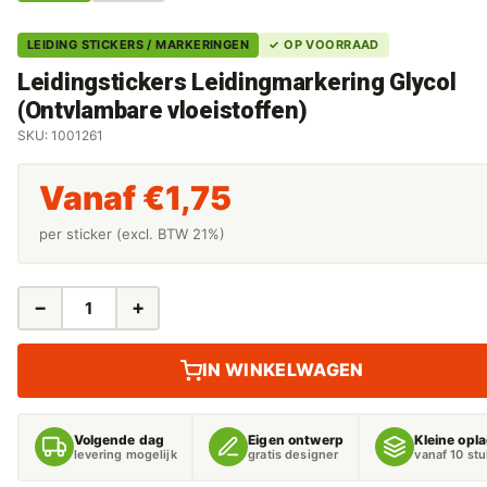
LEIDING STICKERS / MARKERINGEN
✓ OP VOORRAAD
Leidingstickers Leidingmarkering Glycol
(Ontvlambare vloeistoffen)
SKU: 1001261
Vanaf
€
1,75
per sticker (excl. BTW 21%)
−
+
LEIDINGSTICKERS
LEIDINGMARKERING
GLYCOL
IN WINKELWAGEN
(ONTVLAMBARE
VLOEISTOFFEN)
AANTAL
Volgende dag
Eigen ontwerp
Kleine opl
levering mogelijk
gratis designer
vanaf 10 st