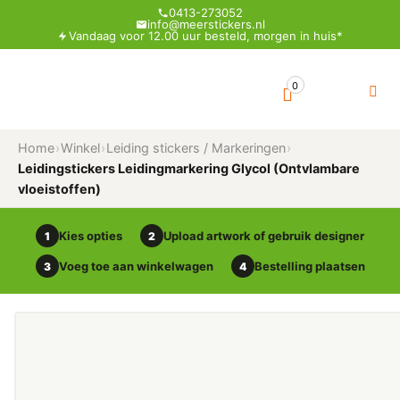
0413-273052
info@meerstickers.nl
Vandaag voor 12.00 uur besteld, morgen in huis*
0
Home
›
Winkel
›
Leiding stickers / Markeringen
›
Leidingstickers Leidingmarkering Glycol (Ontvlambare
vloeistoffen)
Kies opties
Upload artwork of gebruik designer
1
2
Voeg toe aan winkelwagen
Bestelling plaatsen
3
4