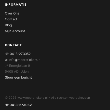
INFORMATIE
Over Ons
Contact
Blog
Mijn Account
CONTACT
☏ 0413-273052
✉ info@meerstickers.nl
📍 Energielaan 9
5405 AD, Uden
Stuur een bericht
© 2026 www.meerstickers.nl – Alle rechten voorbehouden
☏ 0413-273052