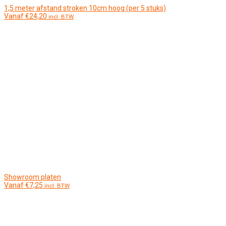
1,5 meter afstand stroken 10cm hoog (per 5 stuks)
Vanaf
€
24,20
incl. BTW
Showroom platen
Vanaf
€
7,25
incl. BTW