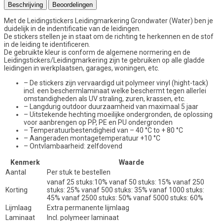
Beschrijving
Beoordelingen
Met de Leidingstickers Leidingmarkering Grondwater (Water) ben je
duidelijk in de indentificatie van de leidingen.
De stickers stellen je in staat om de richting te herkennen en de stof
in de leiding te identificeren.
De gebruikte kleur is conform de algemene normering en de
Leidingstickers/Leidingmarkering zijn te gebruiken op alle gladde
leidingen in werkplaatsen, garages, woningen, etc.
– De stickers zijn vervaardigd uit polymeer vinyl (hight-tack)
incl. een beschermlaminaat welke beschermt tegen allerlei
omstandigheden als UV straling, zuren, krassen, etc.
– Langdurig outdoor duurzaamheid van maximaal 5 jaar
– Uitstekende hechting moeilijke ondergronden, de oplossing
voor aanbrengen op PP, PE en PU ondergronden
– Temperatuurbestendigheid van – 40 °C to + 80 °C
– Aangeraden montagetemperatuur +10 °C
– Ontvlambaarheid: zelfdovend
Kenmerk
Waarde
Aantal
Per stuk te bestellen
vanaf 25 stuks:10% vanaf 50 stuks: 15% vanaf 250
Korting
stuks: 25% vanaf 500 stuks: 35% vanaf 1000 stuks:
45% vanaf 2500 stuks: 50% vanaf 5000 stuks: 60%
Lijmlaag
Extra permanente lijmlaag
Laminaat
Incl. polymeer laminaat