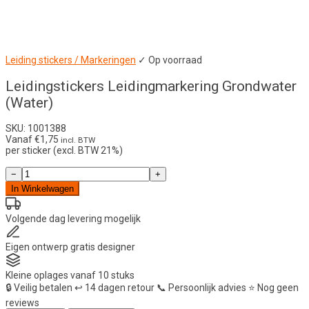
Leiding stickers / Markeringen
✓ Op voorraad
Leidingstickers Leidingmarkering Grondwater
(Water)
SKU: 1001388
Vanaf
€
1,75
incl. BTW
per sticker (excl. BTW 21%)
Leidingstickers
−
+
Leidingmarkering
In Winkelwagen
Grondwater
(Water)
aantal
Volgende dag
levering mogelijk
Eigen ontwerp
gratis designer
Kleine oplages
vanaf 10 stuks
🔒
Veilig betalen
↩️
14 dagen retour
📞
Persoonlijk advies
⭐
Nog geen
reviews