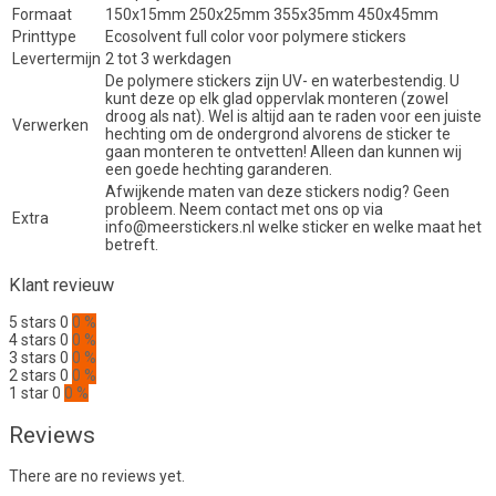
Formaat
150x15mm 250x25mm 355x35mm 450x45mm
Printtype
Ecosolvent full color voor polymere stickers
Levertermijn
2 tot 3 werkdagen
De polymere stickers zijn UV- en waterbestendig. U
kunt deze op elk glad oppervlak monteren (zowel
droog als nat). Wel is altijd aan te raden voor een juiste
Verwerken
hechting om de ondergrond alvorens de sticker te
gaan monteren te ontvetten! Alleen dan kunnen wij
een goede hechting garanderen.
Afwijkende maten van deze stickers nodig? Geen
probleem. Neem contact met ons op via
Extra
info@meerstickers.nl welke sticker en welke maat het
betreft.
Klant revieuw
5 stars
0
0 %
4 stars
0
0 %
3 stars
0
0 %
2 stars
0
0 %
1 star
0
0 %
Reviews
There are no reviews yet.