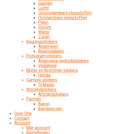
Gassen
Lucht
Onontvlambare vloeistoffen
Ontvlambare vloeistoffen
Pijlen
Stoom
Water
Zuren
Keuringsstickers
Algemeen
Blusmiddelen
Pictogram stickers
Algemene verbodsstickers
Veiligheid
Motor en Brommer stickers
Honda
Camper stickers
CI Magis
Afstandstickers
Afstandstickers
Pennen
Baron
Bamboe pen
Over Ons
Contact
Account
Mijn account
Bestellingen