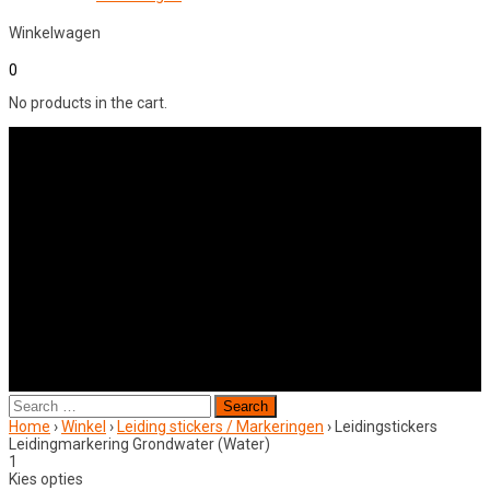
Winkelwagen
0
No products in the cart.
Search
for:
Home
›
Winkel
›
Leiding stickers / Markeringen
›
Leidingstickers
Leidingmarkering Grondwater (Water)
1
Kies opties