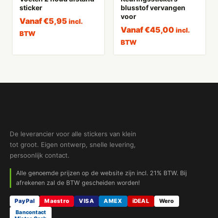
sticker
blusstof vervangen
voor
Vanaf
€
5,95
incl.
Vanaf
€
45,00
incl.
BTW
BTW
De leverancier voor alle stickers van klein
tot groot. Eigen ontwerp, snelle levering,
persoonlijk contact.
Alle genoemde prijzen op de website zijn incl. 21% BTW. Bij
afrekenen zal de BTW gescheiden worden!
PayPal
Maestro
VISA
AMEX
iDEAL
Wero
Bancontact