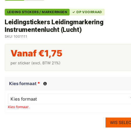
LEIDING STICKERS / MARKERINGEN
✓ OP VOORRAAD
Leidingstickers Leidingmarkering
Instrumentenlucht (Lucht)
SKU: 1001111
Vanaf
€
1,75
per sticker (excl. BTW 21%)
Kies formaat
*
Kies formaat
Kies formaat .
WIS SELEC