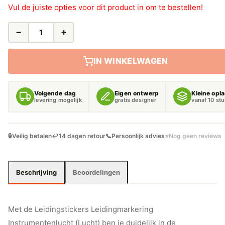
Vul de juiste opties voor dit product in om te bestellen!
−
+
LEIDINGSTICKERS
LEIDINGMARKERING
INSTRUMENTENLUCHT
IN WINKELWAGEN
(LUCHT)
AANTAL
Volgende dag
Eigen ontwerp
Kleine opl
levering mogelijk
gratis designer
vanaf 10 st
🔒
Veilig betalen
↩️
14 dagen retour
📞
Persoonlijk advies
⭐
Nog geen reviews
Beschrijving
Beoordelingen
Met de Leidingstickers Leidingmarkering
Instrumentenlucht (Lucht) ben je duidelijk in de