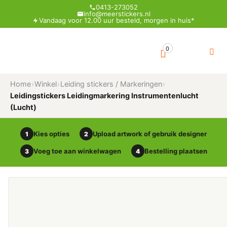
0413-273052
info@meerstickers.nl
Vandaag voor 12.00 uur besteld, morgen in huis*
0
Home
›
Winkel
›
Leiding stickers / Markeringen
›
Leidingstickers Leidingmarkering Instrumentenlucht
(Lucht)
Kies opties
Upload artwork of gebruik designer
1
2
Voeg toe aan winkelwagen
Bestelling plaatsen
3
4