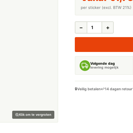
per sticker (excl. BTW 21%)
−
+
LEIDINGSTICKERS
LEIDINGMARKERING
KALILOOG
(BASEN)
AANTAL
Volgende dag
levering mogelijk
🔒
Veilig betalen
↩️
14 dagen retour
Klik om te vergroten