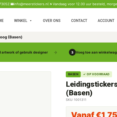
73052
|
info@meerstickers.nl
|
Vandaag voor 12.00 uur besteld, morge
ME
WINKEL
OVER ONS
CONTACT
ACCOUNT
loog (Basen)
 artwork of gebruik designer
Voeg toe aan winkelwa
3
BASEN
✓ OP VOORRAAD
Leidingsticker
(Basen)
SKU: 1001311
Vanaf
€
1,7