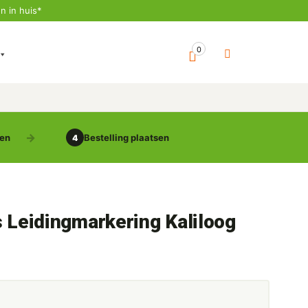
n in huis*
0
gen
Bestelling plaatsen
4
s Leidingmarkering Kaliloog
5