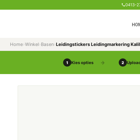
0413-2
HO
Home
›
Winkel
›
Basen
›
Leidingstickers Leidingmarkering Kali
Kies opties
Upload
1
2