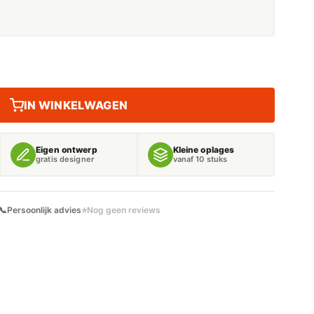
IN WINKELWAGEN
Eigen ontwerp
Kleine oplages
gratis designer
vanaf 10 stuks
📞
Persoonlijk advies
⭐
Nog geen reviews