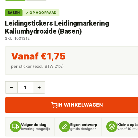
BASEN
✓ OP VOORRAAD
Leidingstickers Leidingmarkering
Kaliumhydroxide (Basen)
SKU: 1001312
Vanaf
€
1,75
per sticker (excl. BTW 21%)
−
+
LEIDINGSTICKERS
LEIDINGMARKERING
KALIUMHYDROXIDE
IN WINKELWAGEN
(BASEN)
AANTAL
Volgende dag
Eigen ontwerp
Kleine opl
levering mogelijk
gratis designer
vanaf 10 st