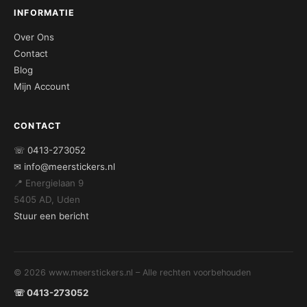
INFORMATIE
Over Ons
Contact
Blog
Mijn Account
CONTACT
☏ 0413-273052
✉ info@meerstickers.nl
📍 Energielaan 9
5405 AD, Uden
Stuur een bericht
© 2026 www.meerstickers.nl – Alle rechten voorbehouden
☏ 0413-273052