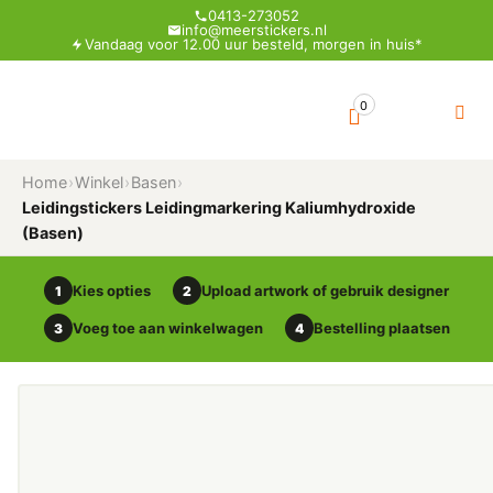
0413-273052
info@meerstickers.nl
Vandaag voor 12.00 uur besteld, morgen in huis*
0
Home
›
Winkel
›
Basen
›
Leidingstickers Leidingmarkering Kaliumhydroxide
(Basen)
Kies opties
Upload artwork of gebruik designer
1
2
Voeg toe aan winkelwagen
Bestelling plaatsen
3
4