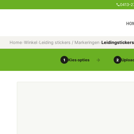
0413-2
HO
Home
›
Winkel
›
Leiding stickers / Markeringen
›
Leidingstickers
Kies opties
Upload
1
2