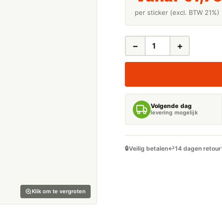
per sticker (excl. BTW 21%)
−
+
LEIDINGSTICKERS
LEIDINGMARKERING
NATTE
LUCHT
(LUCHT)
AANTAL
Volgende dag
levering mogelijk
🔒
Veilig betalen
↩️
14 dagen retour
Klik om te vergroten