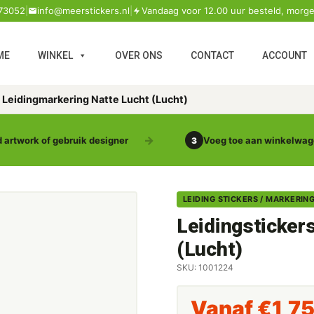
73052
|
info@meerstickers.nl
|
Vandaag voor 12.00 uur besteld, morge
ME
WINKEL
OVER ONS
CONTACT
ACCOUNT
 Leidingmarkering Natte Lucht (Lucht)
 artwork of gebruik designer
Voeg toe aan winkelwa
3
LEIDING STICKERS / MARKERIN
Leidingsticker
(Lucht)
SKU: 1001224
Vanaf
€
1,7