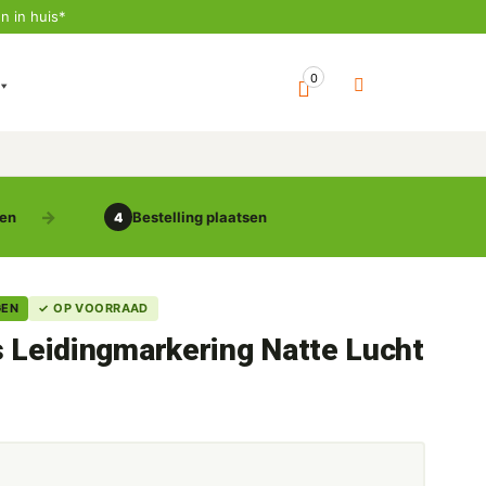
n in huis*
0
gen
Bestelling plaatsen
4
GEN
✓ OP VOORRAAD
s Leidingmarkering Natte Lucht
5