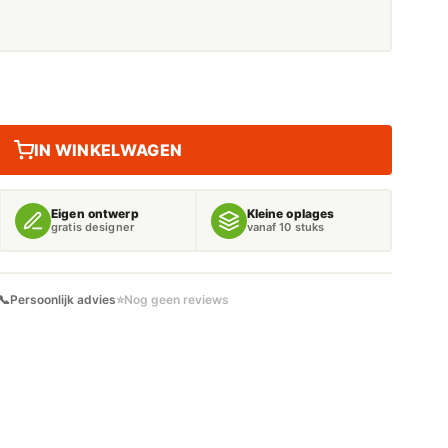
IN WINKELWAGEN
Eigen ontwerp
Kleine oplages
gratis designer
vanaf 10 stuks
📞
Persoonlijk advies
⭐
Nog geen reviews