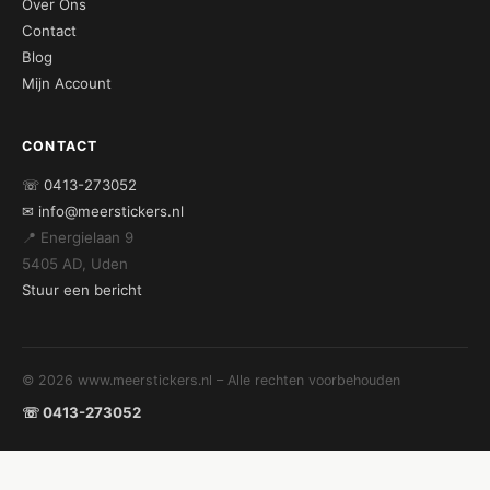
Over Ons
Contact
Blog
Mijn Account
CONTACT
☏ 0413-273052
✉ info@meerstickers.nl
📍 Energielaan 9
5405 AD, Uden
Stuur een bericht
© 2026 www.meerstickers.nl – Alle rechten voorbehouden
☏ 0413-273052