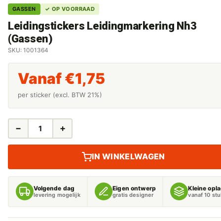
GASSEN
✓ OP VOORRAAD
Leidingstickers Leidingmarkering Nh3
(Gassen)
SKU: 1001364
Vanaf
€
1,75
per sticker (excl. BTW 21%)
−
+
LEIDINGSTICKERS
LEIDINGMARKERING
NH3
IN WINKELWAGEN
(GASSEN)
AANTAL
Volgende dag
Eigen ontwerp
Kleine opl
levering mogelijk
gratis designer
vanaf 10 st