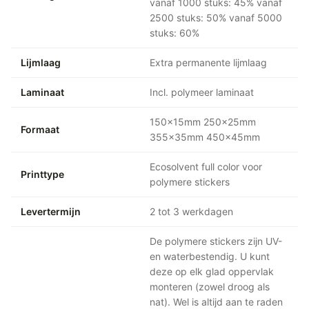
vanaf 1000 stuks: 45% vanaf
2500 stuks: 50% vanaf 5000
stuks: 60%
Lijmlaag
Extra permanente lijmlaag
Laminaat
Incl. polymeer laminaat
150x15mm 250x25mm
Formaat
355x35mm 450x45mm
Ecosolvent full color voor
Printtype
polymere stickers
Levertermijn
2 tot 3 werkdagen
De polymere stickers zijn UV-
en waterbestendig. U kunt
deze op elk glad oppervlak
monteren (zowel droog als
nat). Wel is altijd aan te raden