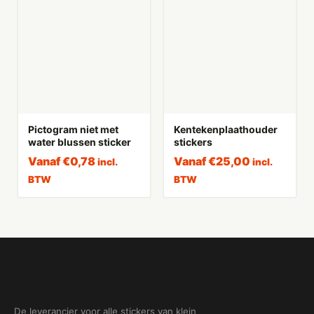
Pictogram niet met
Kentekenplaathouder
water blussen sticker
stickers
Vanaf
€
0,78
Vanaf
€
25,00
incl.
incl.
BTW
BTW
De leverancier voor alle stickers van klein