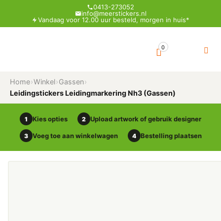
0413-273052
info@meerstickers.nl
Vandaag voor 12.00 uur besteld, morgen in huis*
0
Home
›
Winkel
›
Gassen
›
Leidingstickers Leidingmarkering Nh3 (Gassen)
Kies opties
Upload artwork of gebruik designer
1
2
Voeg toe aan winkelwagen
Bestelling plaatsen
3
4