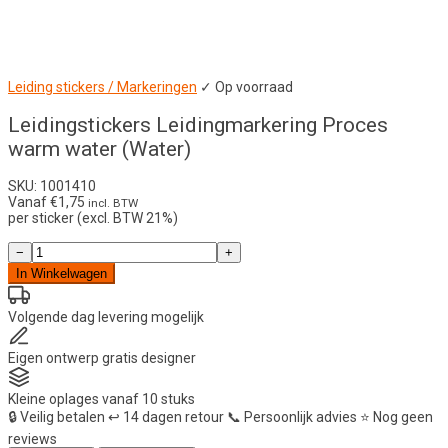
Leiding stickers / Markeringen
✓ Op voorraad
Leidingstickers Leidingmarkering Proces
warm water (Water)
SKU: 1001410
Vanaf
€
1,75
incl. BTW
per sticker (excl. BTW 21%)
Leidingstickers
−
+
Leidingmarkering
In Winkelwagen
Proces
warm
water
Volgende dag
levering mogelijk
(Water)
aantal
Eigen ontwerp
gratis designer
Kleine oplages
vanaf 10 stuks
🔒
Veilig betalen
↩️
14 dagen retour
📞
Persoonlijk advies
⭐
Nog geen
reviews