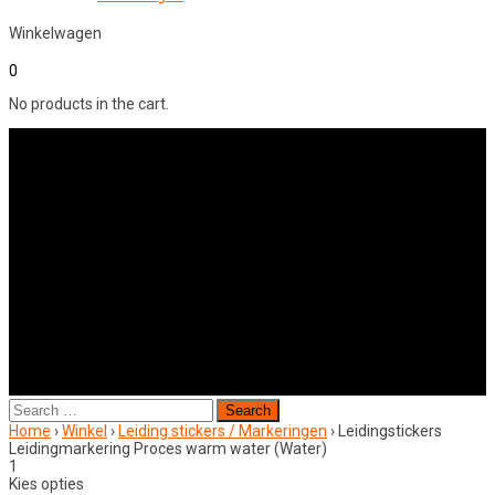
Winkelwagen
0
No products in the cart.
Search
for:
Home
›
Winkel
›
Leiding stickers / Markeringen
›
Leidingstickers
Leidingmarkering Proces warm water (Water)
1
Kies opties