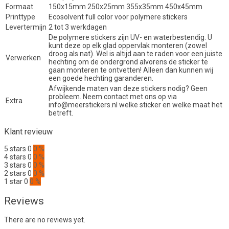
Formaat
150x15mm 250x25mm 355x35mm 450x45mm
Printtype
Ecosolvent full color voor polymere stickers
Levertermijn
2 tot 3 werkdagen
De polymere stickers zijn UV- en waterbestendig. U
kunt deze op elk glad oppervlak monteren (zowel
droog als nat). Wel is altijd aan te raden voor een juiste
Verwerken
hechting om de ondergrond alvorens de sticker te
gaan monteren te ontvetten! Alleen dan kunnen wij
een goede hechting garanderen.
Afwijkende maten van deze stickers nodig? Geen
probleem. Neem contact met ons op via
Extra
info@meerstickers.nl welke sticker en welke maat het
betreft.
Klant revieuw
5 stars
0
0 %
4 stars
0
0 %
3 stars
0
0 %
2 stars
0
0 %
1 star
0
0 %
Reviews
There are no reviews yet.