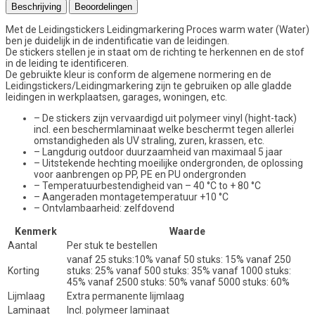
Beschrijving
Beoordelingen
Met de Leidingstickers Leidingmarkering Proces warm water (Water)
ben je duidelijk in de indentificatie van de leidingen.
De stickers stellen je in staat om de richting te herkennen en de stof
in de leiding te identificeren.
De gebruikte kleur is conform de algemene normering en de
Leidingstickers/Leidingmarkering zijn te gebruiken op alle gladde
leidingen in werkplaatsen, garages, woningen, etc.
– De stickers zijn vervaardigd uit polymeer vinyl (hight-tack)
incl. een beschermlaminaat welke beschermt tegen allerlei
omstandigheden als UV straling, zuren, krassen, etc.
– Langdurig outdoor duurzaamheid van maximaal 5 jaar
– Uitstekende hechting moeilijke ondergronden, de oplossing
voor aanbrengen op PP, PE en PU ondergronden
– Temperatuurbestendigheid van – 40 °C to + 80 °C
– Aangeraden montagetemperatuur +10 °C
– Ontvlambaarheid: zelfdovend
Kenmerk
Waarde
Aantal
Per stuk te bestellen
vanaf 25 stuks:10% vanaf 50 stuks: 15% vanaf 250
Korting
stuks: 25% vanaf 500 stuks: 35% vanaf 1000 stuks:
45% vanaf 2500 stuks: 50% vanaf 5000 stuks: 60%
Lijmlaag
Extra permanente lijmlaag
Laminaat
Incl. polymeer laminaat