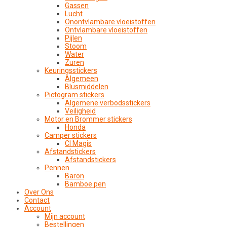
Gassen
Lucht
Onontvlambare vloeistoffen
Ontvlambare vloeistoffen
Pijlen
Stoom
Water
Zuren
Keuringsstickers
Algemeen
Blusmiddelen
Pictogram stickers
Algemene verbodsstickers
Veiligheid
Motor en Brommer stickers
Honda
Camper stickers
CI Magis
Afstandstickers
Afstandstickers
Pennen
Baron
Bamboe pen
Over Ons
Contact
Account
Mijn account
Bestellingen