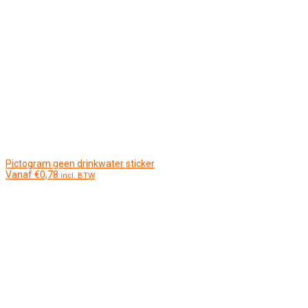
Pictogram geen drinkwater sticker
Vanaf
€
0,78
incl. BTW