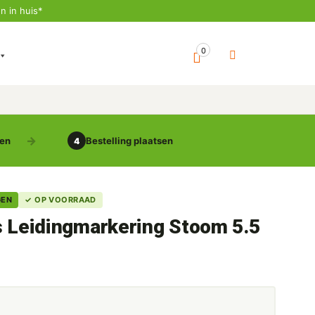
n in huis*
0
gen
Bestelling plaatsen
4
GEN
✓ OP VOORRAAD
s Leidingmarkering Stoom 5.5
5