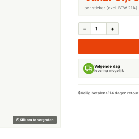
per sticker (excl. BTW 21%)
−
+
LEIDINGSTICKERS
LEIDINGMARKERING
STOOM
5.5
BAR
(STOOM)
Volgende dag
AANTAL
levering mogelijk
🔒
Veilig betalen
↩️
14 dagen retour
Klik om te vergroten