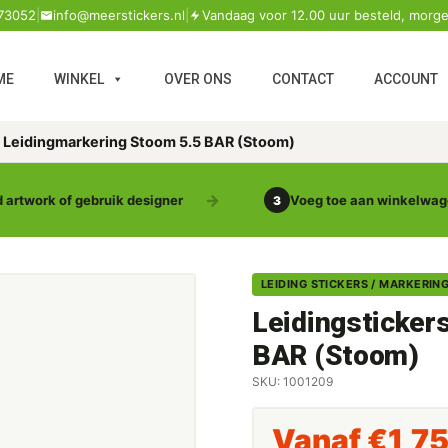
73052
|
info@meerstickers.nl
|
Vandaag voor 12.00 uur besteld, morge
ME
WINKEL
OVER ONS
CONTACT
ACCOUNT
s Leidingmarkering Stoom 5.5 BAR (Stoom)
 artwork of gebruik designer
Voeg toe aan winkelwa
3
LEIDING STICKERS / MARKERIN
Leidingsticker
BAR (Stoom)
SKU: 1001209
Vanaf
€
1,7