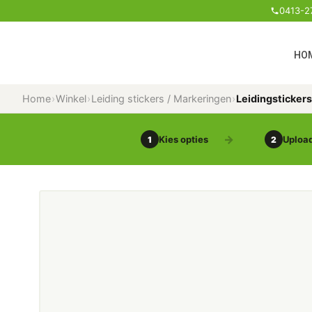
0413-2
HO
Home
›
Winkel
›
Leiding stickers / Markeringen
›
Leidingsticker
Kies opties
Upload
1
2