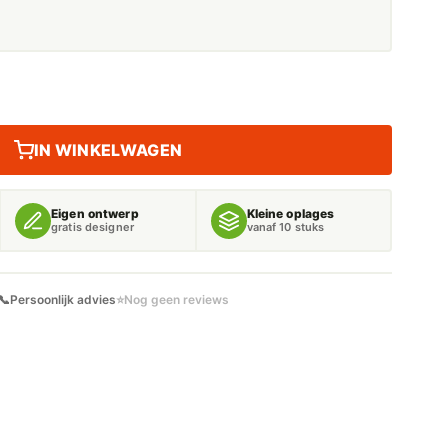
IN WINKELWAGEN
Eigen ontwerp
Kleine oplages
gratis designer
vanaf 10 stuks
📞
Persoonlijk advies
⭐
Nog geen reviews