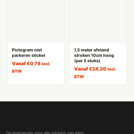
Pictogram niet
1,5 meter afstand
parkeren sticker
stroken 10cm hoog
(per 5 stuks)
Vanaf
€
0,78
incl.
Vanaf
€
24,20
incl.
BTW
BTW
De leverancier voor alle stickers van klein