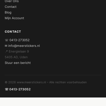
Over Ons
Contact
Blog
Mijn Account
CONTACT
☏ 0413-273052
✉ info@meerstickers.nl
📍 Energielaan 9
5405 AD, Uden
Stuur een bericht
© 2026 www.meerstickers.nl – Alle rechten voorbehouden
☏ 0413-273052