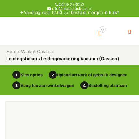
0413-273052
info@meerstickers.nl
Vandaag voor 12.00 uur besteld, morgen in huis*
0
Home
›
Winkel
›
Gassen
›
Leidingstickers Leidingmarkering Vacuüm (Gassen)
Kies opties
Upload artwork of gebruik designer
1
2
Voeg toe aan winkelwagen
Bestelling plaatsen
3
4