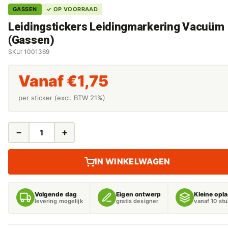
GASSEN
✓ OP VOORRAAD
Leidingstickers Leidingmarkering Vacuüm
(Gassen)
SKU: 1001369
Vanaf
€
1,75
per sticker (excl. BTW 21%)
−
+
LEIDINGSTICKERS
LEIDINGMARKERING
VACUÜM
IN WINKELWAGEN
(GASSEN)
AANTAL
Volgende dag
Eigen ontwerp
Kleine opl
levering mogelijk
gratis designer
vanaf 10 st