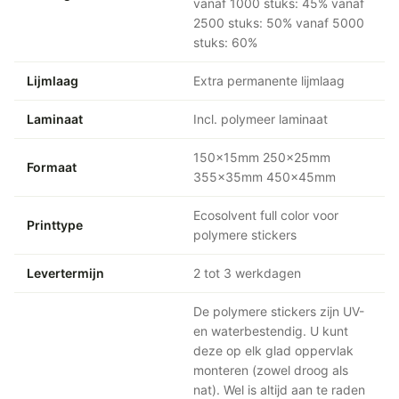
vanaf 1000 stuks: 45% vanaf
2500 stuks: 50% vanaf 5000
stuks: 60%
Lijmlaag
Extra permanente lijmlaag
Laminaat
Incl. polymeer laminaat
150x15mm 250x25mm
Formaat
355x35mm 450x45mm
Ecosolvent full color voor
Printtype
polymere stickers
Levertermijn
2 tot 3 werkdagen
De polymere stickers zijn UV-
en waterbestendig. U kunt
deze op elk glad oppervlak
monteren (zowel droog als
nat). Wel is altijd aan te raden