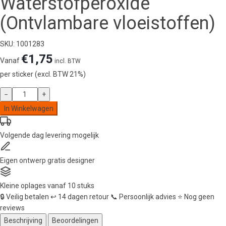
Waterstofperoxide
(Ontvlambare vloeistoffen)
SKU: 1001283
€
1,75
Vanaf
incl. BTW
per sticker (excl. BTW 21%)
Leidingstickers
−
+
Leidingmarkering
In Winkelwagen
Waterstofperoxide
(Ontvlambare
Volgende dag
levering mogelijk
vloeistoffen)
aantal
Eigen ontwerp
gratis designer
Kleine oplages
vanaf 10 stuks
🔒
Veilig betalen
↩️
14 dagen retour
📞
Persoonlijk advies
⭐
Nog geen
reviews
Beschrijving
Beoordelingen