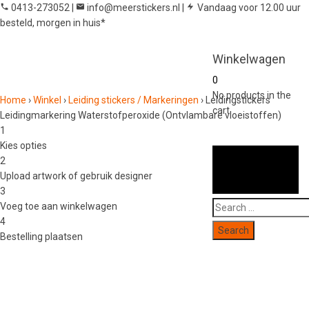
0413-273052
|
info@meerstickers.nl
|
Vandaag voor 12.00 uur
besteld, morgen in huis*
Winkelwagen
0
No products in the
Home
›
Winkel
›
Leiding stickers / Markeringen
›
Leidingstickers
cart.
Leidingmarkering Waterstofperoxide (Ontvlambare vloeistoffen)
1
Kies opties
2
Upload artwork of gebruik designer
3
Search
Voeg toe aan winkelwagen
for:
4
Bestelling plaatsen