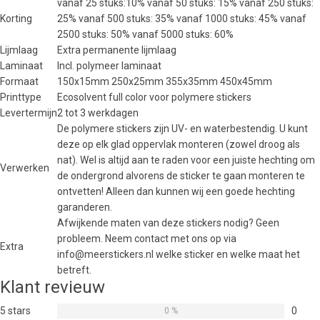
vanaf 25 stuks:10% vanaf 50 stuks: 15% vanaf 250 stuks:
Korting
25% vanaf 500 stuks: 35% vanaf 1000 stuks: 45% vanaf
2500 stuks: 50% vanaf 5000 stuks: 60%
Lijmlaag
Extra permanente lijmlaag
Laminaat
Incl. polymeer laminaat
Formaat
150x15mm 250x25mm 355x35mm 450x45mm
Printtype
Ecosolvent full color voor polymere stickers
Levertermijn
2 tot 3 werkdagen
De polymere stickers zijn UV- en waterbestendig. U kunt
deze op elk glad oppervlak monteren (zowel droog als
nat). Wel is altijd aan te raden voor een juiste hechting om
Verwerken
de ondergrond alvorens de sticker te gaan monteren te
ontvetten! Alleen dan kunnen wij een goede hechting
garanderen.
Afwijkende maten van deze stickers nodig? Geen
probleem. Neem contact met ons op via
Extra
info@meerstickers.nl welke sticker en welke maat het
betreft.
Klant revieuw
5 stars
0
0 %