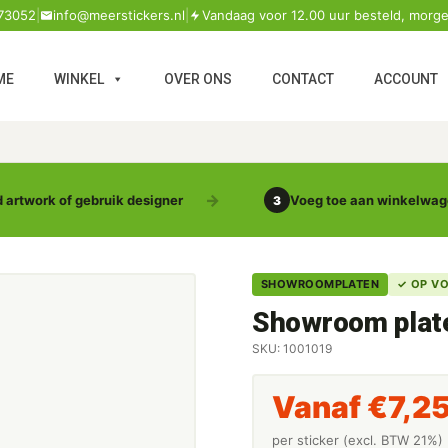
73052
|
info@meerstickers.nl
|
Vandaag voor 12.00 uur besteld, morge
ME
WINKEL
OVER ONS
CONTACT
ACCOUNT
 artwork of gebruik designer
Voeg toe aan winkelwa
3
SHOWROOMPLATEN
✓ OP V
Showroom plat
SKU: 1001019
Vanaf
€
7,2
per sticker (excl. BTW 21%)