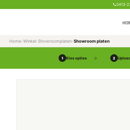
0413-2
HO
Home
›
Winkel
›
Showroomplaten
›
Showroom platen
Kies opties
Upload
1
2