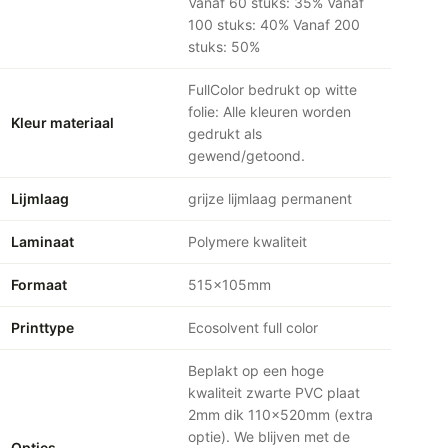
Vanaf 60 stuks: 35% Vanaf
100 stuks: 40% Vanaf 200
stuks: 50%
FullColor bedrukt op witte
folie: Alle kleuren worden
Kleur materiaal
gedrukt als
gewend/getoond.
Lijmlaag
grijze lijmlaag permanent
Laminaat
Polymere kwaliteit
Formaat
515x105mm
Printtype
Ecosolvent full color
Beplakt op een hoge
kwaliteit zwarte PVC plaat
2mm dik 110x520mm (extra
optie). We blijven met de
Opties