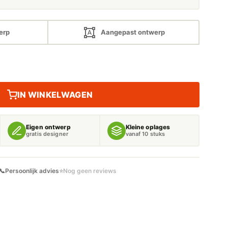
erp
Aangepast ontwerp
IN WINKELWAGEN
Eigen ontwerp
Kleine oplages
gratis designer
vanaf 10 stuks
📞
Persoonlijk advies
⭐
Nog geen reviews