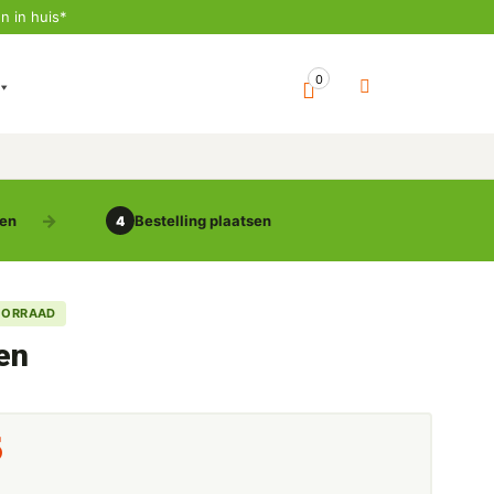
n in huis*
0
gen
Bestelling plaatsen
4
OORRAAD
en
5