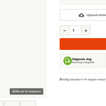
Upload ontw
−
+
SHOWROOM
PLATEN
AANTAL
Volgende dag
levering mogelijk
🔒
Veilig betalen
↩️
14 dagen retour
Klik om te vergroten