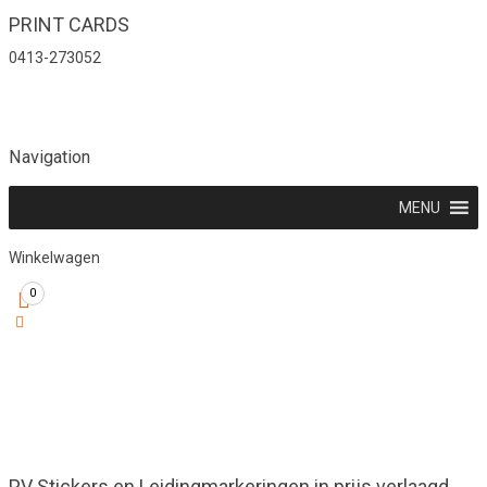
PRINT CARDS
0413-273052
Navigation
MENU
Winkelwagen
0
PV Stickers en Leidingmarkeringen in prijs verlaagd