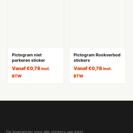
Pictogram niet
Pictogram Rookverbod
parkeren sticker
stickers
Vanaf
€
0,78
Vanaf
€
0,78
incl.
incl.
BTW
BTW
De leverancier voor alle stickers van klein