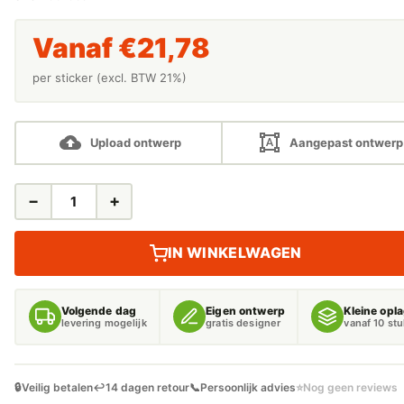
Vanaf
€
21,78
per sticker (excl. BTW 21%)
Upload ontwerp
Aangepast ontwerp
−
+
ONTWERP
JE
EIGEN
IN WINKELWAGEN
AFSTANDSTREPEN
(PER
5
Volgende dag
Eigen ontwerp
Kleine opl
STUKS)
levering mogelijk
gratis designer
vanaf 10 st
AANTAL
🔒
Veilig betalen
↩️
14 dagen retour
📞
Persoonlijk advies
⭐
Nog geen reviews