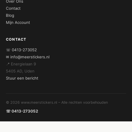
Over Ons
Contact
Blog
Mijn Account
CONTACT
☏ 0413-273052
✉ info@meerstickers.nl
📍 Energielaan 9
5405 AD, Uden
Stuur een bericht
© 2026 www.meerstickers.nl – Alle rechten voorbehouden
☏ 0413-273052