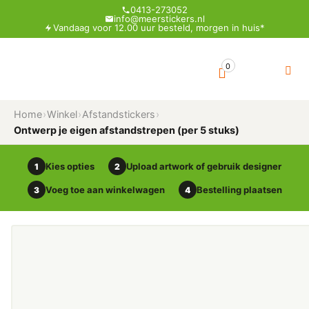
0413-273052
info@meerstickers.nl
Vandaag voor 12.00 uur besteld, morgen in huis*
0
Home
›
Winkel
›
Afstandstickers
›
Ontwerp je eigen afstandstrepen (per 5 stuks)
Kies opties
Upload artwork of gebruik designer
1
2
Voeg toe aan winkelwagen
Bestelling plaatsen
3
4