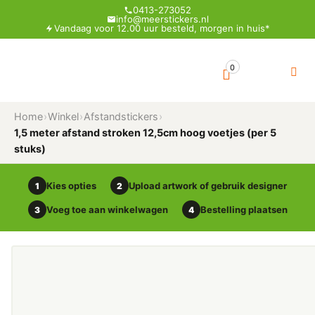
0413-273052
info@meerstickers.nl
Vandaag voor 12.00 uur besteld, morgen in huis*
0
Home
›
Winkel
›
Afstandstickers
›
1,5 meter afstand stroken 12,5cm hoog voetjes (per 5
stuks)
Kies opties
Upload artwork of gebruik designer
1
2
Voeg toe aan winkelwagen
Bestelling plaatsen
3
4