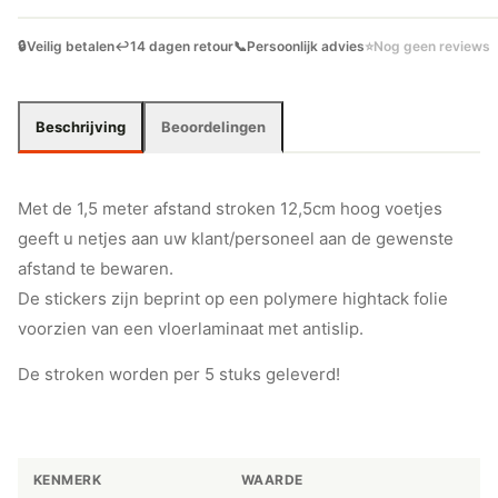
5
STUKS)
🔒
Veilig betalen
↩️
14 dagen retour
📞
Persoonlijk advies
⭐
Nog geen reviews
AANTAL
Beschrijving
Beoordelingen
Met de 1,5 meter afstand stroken 12,5cm hoog voetjes
geeft u netjes aan uw klant/personeel aan de gewenste
afstand te bewaren.
De stickers zijn beprint op een polymere hightack folie
voorzien van een vloerlaminaat met antislip.
De stroken worden per 5 stuks geleverd!
KENMERK
WAARDE