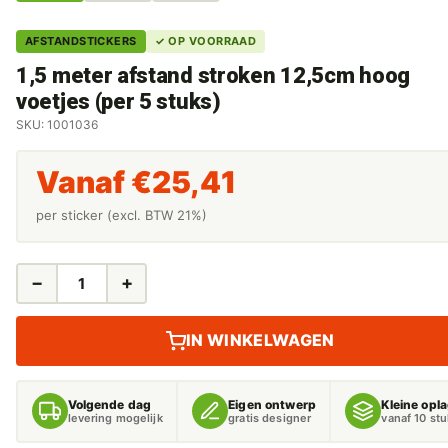
AFSTANDSTICKERS
✓ OP VOORRAAD
1,5 meter afstand stroken 12,5cm hoog
voetjes (per 5 stuks)
SKU: 1001036
Vanaf
€
25,41
per sticker (excl. BTW 21%)
−
+
1,5
METER
AFSTAND
IN WINKELWAGEN
STROKEN
12,5CM
HOOG
Volgende dag
Eigen ontwerp
Kleine opl
VOETJES
levering mogelijk
gratis designer
vanaf 10 st
(PER