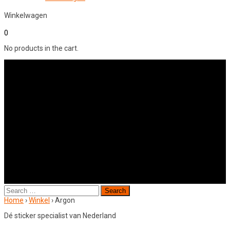
Winkelwagen
0
No products in the cart.
Search
for:
Home
›
Winkel
›
Argon
Dé sticker specialist van Nederland