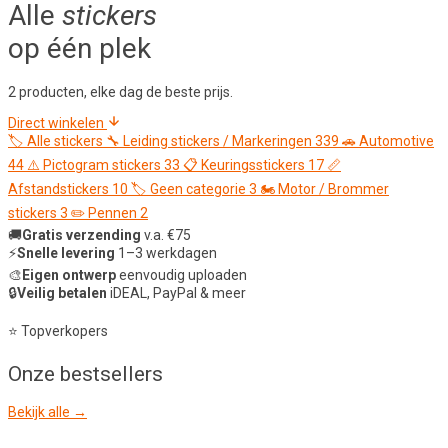
Alle
stickers
op één plek
2 producten, elke dag de beste prijs.
Direct winkelen
🏷️
Alle stickers
🔧
Leiding stickers / Markeringen
339
🚗
Automotive
44
⚠️
Pictogram stickers
33
📋
Keuringsstickers
17
📏
Afstandstickers
10
🏷️
Geen categorie
3
🏍️
Motor / Brommer
stickers
3
✏️
Pennen
2
🚚
Gratis verzending
v.a. €75
⚡
Snelle levering
1–3 werkdagen
🎨
Eigen ontwerp
eenvoudig uploaden
🔒
Veilig betalen
iDEAL, PayPal & meer
⭐ Topverkopers
Onze
bestsellers
Bekijk alle →