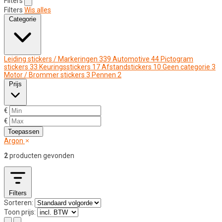
Filters
Filters
Wis alles
Categorie
Leiding stickers / Markeringen
339
Automotive
44
Pictogram
stickers
33
Keuringsstickers
17
Afstandstickers
10
Geen categorie
3
Motor / Brommer stickers
3
Pennen
2
Prijs
€
€
Toepassen
Argon
2
producten gevonden
Filters
Sorteren:
Toon prijs: