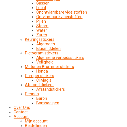
Gassen
Lucht
Onontvlambare vloeistoffen
Ontvlambare vloeistoffen
Pijlen
Stoom
Water
Zuren
Keuringsstickers
Algemeen
Blusmiddelen
Pictogram stickers
Algemene verbodsstickers
Veiligheid
Motor en Brommer stickers
Honda
Camper stickers
CI Magis
Afstandstickers
Afstandstickers
Pennen
Baron
Bamboe pen
Over Ons
Contact
Account
Mijn account
Bestellingen