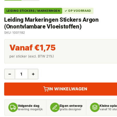
LEIDING STICKERS / MARKERINGEN
✓ OP VOORRAAD
Leiding Markeringen Stickers Argon
(Onontvlambare Vloeistoffen)
SKU: 1001182
Vanaf
€
1,75
per sticker (excl. BTW 21%)
−
+
LEIDING
MARKERINGEN
STICKERS
IN WINKELWAGEN
ARGON
(ONONTVLAMBARE
VLOEISTOFFEN)
Volgende dag
Eigen ontwerp
Kleine opl
AANTAL
levering mogelijk
gratis designer
vanaf 10 st