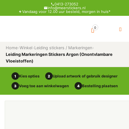
0413-273052
info@meerstickers.nl
Vandaag voor 12.00 uur besteld, morgen in huis*
0
Home
›
Winkel
›
Leiding stickers / Markeringen
›
Leiding Markeringen Stickers Argon (Onontvlambare
Vloeistoffen)
Kies opties
Upload artwork of gebruik designer
1
2
Voeg toe aan winkelwagen
Bestelling plaatsen
3
4