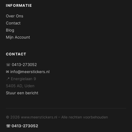
INFORMATIE
Over Ons
Contact
Blog
Mijn Account
CONTACT
☏ 0413-273052
✉ info@meerstickers.nl
📍 Energielaan 9
5405 AD, Uden
Stuur een bericht
© 2026 www.meerstickers.nl – Alle rechten voorbehouden
☏ 0413-273052