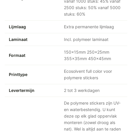
vanaf 1000 stuks: 45% vanaf
2500 stuks: 50% vanaf 5000
stuks: 60%
Lijmlaag
Extra permanente lijmlaag
Laminaat
Incl. polymeer laminaat
150x15mm 250x25mm
Formaat
355x35mm 450x45mm
Ecosolvent full color voor
Printtype
polymere stickers
Levertermijn
2 tot 3 werkdagen
De polymere stickers zijn UV-
en waterbestendig. U kunt
deze op elk glad oppervlak
monteren (zowel droog als
nat). Wel is altijd aan te raden