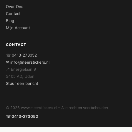
Over Ons
Contact
Blog
Mijn Account
CONTACT
☏ 0413-273052
✉ info@meerstickers.nl
📍 Energielaan 9
5405 AD, Uden
Stuur een bericht
© 2026 www.meerstickers.nl – Alle rechten voorbehouden
☏ 0413-273052