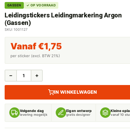
GASSEN
✓ OP VOORRAAD
Leidingstickers Leidingmarkering Argon
(Gassen)
SKU: 1001127
Vanaf
€
1,75
per sticker (excl. BTW 21%)
−
+
LEIDINGSTICKERS
LEIDINGMARKERING
ARGON
IN WINKELWAGEN
(GASSEN)
AANTAL
Volgende dag
Eigen ontwerp
Kleine opl
levering mogelijk
gratis designer
vanaf 10 st