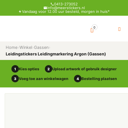
0413-273052
info@meerstickers.nl
Vandaag voor 12.00 uur besteld, morgen in huis*
0
Home
›
Winkel
›
Gassen
›
Leidingstickers Leidingmarkering Argon (Gassen)
Kies opties
Upload artwork of gebruik designer
1
2
Voeg toe aan winkelwagen
Bestelling plaatsen
3
4