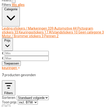
Filters
Filters
Wis alles
Categorie
Leiding stickers / Markeringen
339
Automotive
44
Pictogram
stickers
33
Keuringsstickers
17
Afstandstickers
10
Geen categorie
3
Motor / Brommer stickers
3
Pennen
2
Prijs
€
€
Toepassen
keuringen
7
producten gevonden
Filters
Sorteren:
Toon prijs: