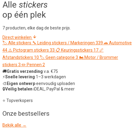
Alle
stickers
op één plek
7 producten, elke dag de beste prijs.
Direct winkelen
🏷️
Alle stickers
🔧
Leiding stickers / Markeringen
339
🚗
Automotive
44
⚠️
Pictogram stickers
33
📋
Keuringsstickers
17
📏
Afstandstickers
10
🏷️
Geen categorie
3
🏍️
Motor / Brommer
stickers
3
✏️
Pennen
2
🚚
Gratis verzending
v.a. €75
⚡
Snelle levering
1–3 werkdagen
🎨
Eigen ontwerp
eenvoudig uploaden
🔒
Veilig betalen
iDEAL, PayPal & meer
⭐ Topverkopers
Onze
bestsellers
Bekijk alle →