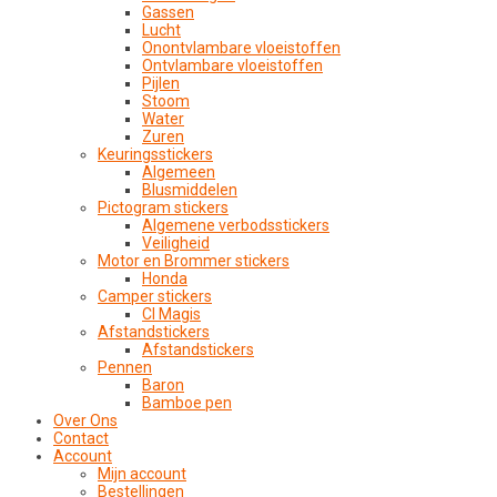
Gassen
Lucht
Onontvlambare vloeistoffen
Ontvlambare vloeistoffen
Pijlen
Stoom
Water
Zuren
Keuringsstickers
Algemeen
Blusmiddelen
Pictogram stickers
Algemene verbodsstickers
Veiligheid
Motor en Brommer stickers
Honda
Camper stickers
CI Magis
Afstandstickers
Afstandstickers
Pennen
Baron
Bamboe pen
Over Ons
Contact
Account
Mijn account
Bestellingen