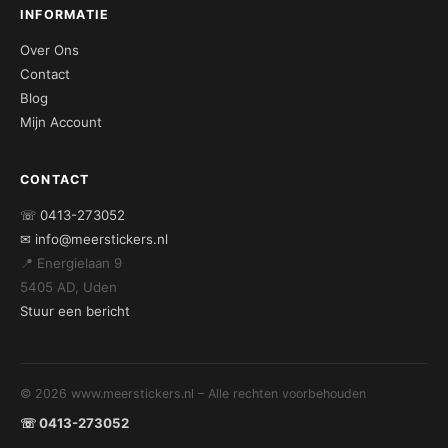
INFORMATIE
Over Ons
Contact
Blog
Mijn Account
CONTACT
☏ 0413-273052
✉ info@meerstickers.nl
📍 Energielaan 9
5405 AD, Uden
Stuur een bericht
© 2026 www.meerstickers.nl – Alle rechten voorbehouden
☏ 0413-273052