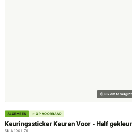
Klik om te vergro
ALGEMEEN
✓ OP VOORRAAD
Keuringssticker Keuren Voor - Half gekleu
SKU: 1001176