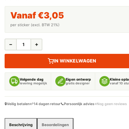
Vanaf
€
3,05
per sticker (excl. BTW 21%)
−
+
KEURINGSSTICKER
KEUREN
VOOR
IN WINKELWAGEN
-
HALF
GEKLEURD
Volgende dag
Eigen ontwerp
Kleine opl
AANTAL
levering mogelijk
gratis designer
vanaf 10 st
🔒
Veilig betalen
↩️
14 dagen retour
📞
Persoonlijk advies
⭐
Nog geen reviews
Beschrijving
Beoordelingen