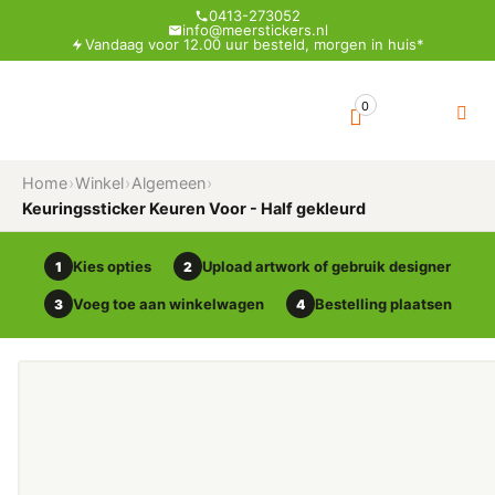
0413-273052
info@meerstickers.nl
Vandaag voor 12.00 uur besteld, morgen in huis*
0
Home
›
Winkel
›
Algemeen
›
Keuringssticker Keuren Voor - Half gekleurd
Kies opties
Upload artwork of gebruik designer
1
2
Voeg toe aan winkelwagen
Bestelling plaatsen
3
4