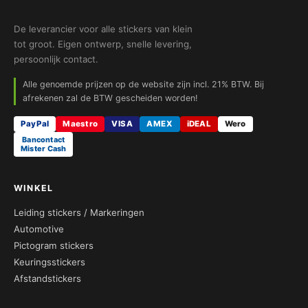
De leverancier voor alle stickers van klein
tot groot. Eigen ontwerp, snelle levering,
persoonlijk contact.
Alle genoemde prijzen op de website zijn incl. 21% BTW. Bij
afrekenen zal de BTW gescheiden worden!
PayPal
Maestro
VISA
AMEX
iDEAL
Wero
Bancontact
Mister Cash
WINKEL
Leiding stickers / Markeringen
Automotive
Pictogram stickers
Keuringsstickers
Afstandstickers