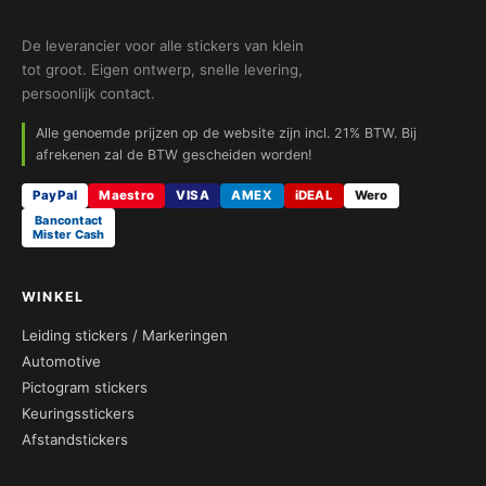
De leverancier voor alle stickers van klein
tot groot. Eigen ontwerp, snelle levering,
persoonlijk contact.
Alle genoemde prijzen op de website zijn incl. 21% BTW. Bij
afrekenen zal de BTW gescheiden worden!
PayPal
Maestro
VISA
AMEX
iDEAL
Wero
Bancontact
Mister Cash
WINKEL
Leiding stickers / Markeringen
Automotive
Pictogram stickers
Keuringsstickers
Afstandstickers