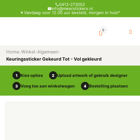
0413-273052
info@meerstickers.nl
Vandaag voor 12.00 uur besteld, morgen in huis*
0
Home
›
Winkel
›
Algemeen
›
Keuringssticker Gekeurd Tot - Vol gekleurd
Kies opties
Upload artwork of gebruik designer
1
2
Voeg toe aan winkelwagen
Bestelling plaatsen
3
4