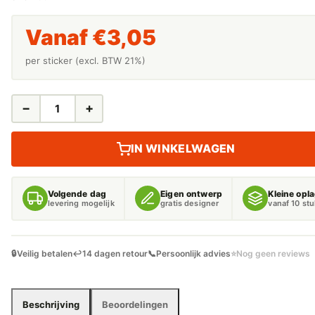
Vanaf
€
3,05
per sticker (excl. BTW 21%)
−
+
KEURINGSSTICKER
GEKEURD
TOT
IN WINKELWAGEN
-
VOL
GEKLEURD
Volgende dag
Eigen ontwerp
Kleine opl
AANTAL
levering mogelijk
gratis designer
vanaf 10 st
🔒
Veilig betalen
↩️
14 dagen retour
📞
Persoonlijk advies
⭐
Nog geen reviews
Beschrijving
Beoordelingen