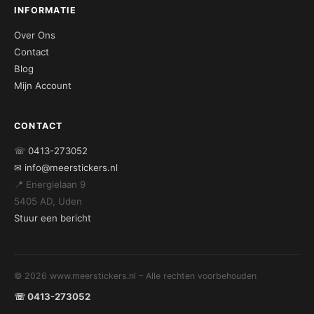
INFORMATIE
Over Ons
Contact
Blog
Mijn Account
CONTACT
☏ 0413-273052
✉ info@meerstickers.nl
📍 Energielaan 9
5405 AD, Uden
Stuur een bericht
© 2026 www.meerstickers.nl – Alle rechten voorbehouden
☏ 0413-273052