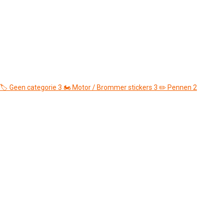
🏷️
Geen categorie
3
🏍️
Motor / Brommer stickers
3
✏️
Pennen
2