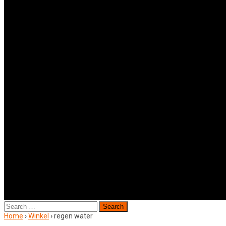
Search
for:
Home
›
Winkel
›
regen water