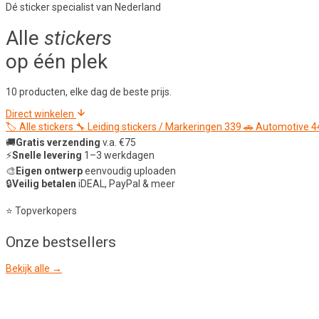
Dé sticker specialist van Nederland
Alle
stickers
op één plek
10 producten, elke dag de beste prijs.
Direct winkelen
🏷️
Alle stickers
🔧
Leiding stickers / Markeringen
339
🚗
Automotive
4
🚚
Gratis verzending
v.a. €75
⚡
Snelle levering
1–3 werkdagen
🎨
Eigen ontwerp
eenvoudig uploaden
🔒
Veilig betalen
iDEAL, PayPal & meer
⭐ Topverkopers
Onze
bestsellers
Bekijk alle →