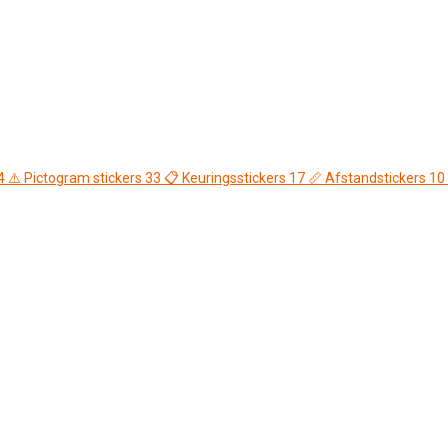
4
⚠️
Pictogram stickers
33
📋
Keuringsstickers
17
📏
Afstandstickers
10