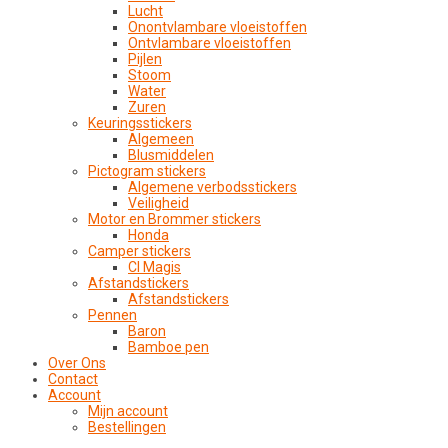
Lucht
Onontvlambare vloeistoffen
Ontvlambare vloeistoffen
Pijlen
Stoom
Water
Zuren
Keuringsstickers
Algemeen
Blusmiddelen
Pictogram stickers
Algemene verbodsstickers
Veiligheid
Motor en Brommer stickers
Honda
Camper stickers
CI Magis
Afstandstickers
Afstandstickers
Pennen
Baron
Bamboe pen
Over Ons
Contact
Account
Mijn account
Bestellingen