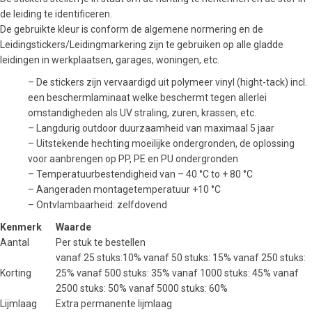
de leiding te identificeren.
De gebruikte kleur is conform de algemene normering en de
Leidingstickers/Leidingmarkering zijn te gebruiken op alle gladde
leidingen in werkplaatsen, garages, woningen, etc.
– De stickers zijn vervaardigd uit polymeer vinyl (hight-tack) incl.
een beschermlaminaat welke beschermt tegen allerlei
omstandigheden als UV straling, zuren, krassen, etc.
– Langdurig outdoor duurzaamheid van maximaal 5 jaar
– Uitstekende hechting moeilijke ondergronden, de oplossing
voor aanbrengen op PP, PE en PU ondergronden
– Temperatuurbestendigheid van – 40 °C to + 80 °C
– Aangeraden montagetemperatuur +10 °C
– Ontvlambaarheid: zelfdovend
Kenmerk
Waarde
Aantal
Per stuk te bestellen
vanaf 25 stuks:10% vanaf 50 stuks: 15% vanaf 250 stuks:
Korting
25% vanaf 500 stuks: 35% vanaf 1000 stuks: 45% vanaf
2500 stuks: 50% vanaf 5000 stuks: 60%
Lijmlaag
Extra permanente lijmlaag