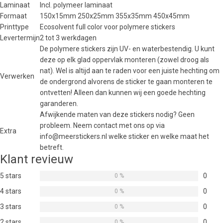
Laminaat
Incl. polymeer laminaat
Formaat
150x15mm 250x25mm 355x35mm 450x45mm
Printtype
Ecosolvent full color voor polymere stickers
Levertermijn
2 tot 3 werkdagen
De polymere stickers zijn UV- en waterbestendig. U kunt
deze op elk glad oppervlak monteren (zowel droog als
nat). Wel is altijd aan te raden voor een juiste hechting om
Verwerken
de ondergrond alvorens de sticker te gaan monteren te
ontvetten! Alleen dan kunnen wij een goede hechting
garanderen.
Afwijkende maten van deze stickers nodig? Geen
probleem. Neem contact met ons op via
Extra
info@meerstickers.nl welke sticker en welke maat het
betreft.
Klant revieuw
5 stars
0
0 %
4 stars
0
0 %
3 stars
0
0 %
2 stars
0
0 %