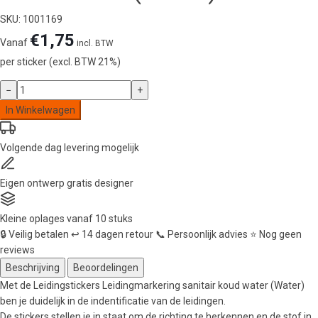
SKU: 1001169
€
1,75
Vanaf
incl. BTW
per sticker (excl. BTW 21%)
Leidingstickers
−
+
Leidingmarkering
In Winkelwagen
sanitair
koud
Volgende dag
levering mogelijk
water
(Water)
aantal
Eigen ontwerp
gratis designer
Kleine oplages
vanaf 10 stuks
🔒
Veilig betalen
↩️
14 dagen retour
📞
Persoonlijk advies
⭐
Nog geen
reviews
Beschrijving
Beoordelingen
Met de Leidingstickers Leidingmarkering sanitair koud water (Water)
ben je duidelijk in de indentificatie van de leidingen.
De stickers stellen je in staat om de richting te herkennen en de stof in