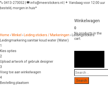
0413-273052
|
info@meerstickers.nl
|
Vandaag voor 12.00 uur
besteld, morgen in huis*
Winkelwagen
0
No products in the
Home
›
Winkel
›
Leiding stickers / Markeringen
›
Leidingstickers
cart.
Leidingmarkering sanitair koud water (Water)
1
Kies opties
2
Upload artwork of gebruik designer
3
Search
Voeg toe aan winkelwagen
for:
4
Bestelling plaatsen