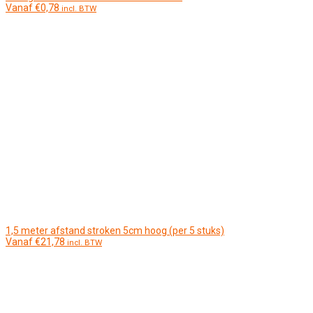
Vanaf
€
0,78
incl. BTW
1,5 meter afstand stroken 5cm hoog (per 5 stuks)
Vanaf
€
21,78
incl. BTW