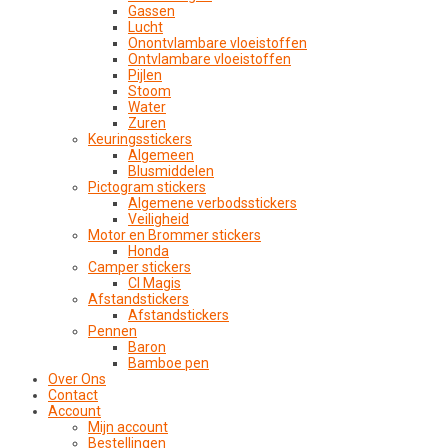
Gassen
Lucht
Onontvlambare vloeistoffen
Ontvlambare vloeistoffen
Pijlen
Stoom
Water
Zuren
Keuringsstickers
Algemeen
Blusmiddelen
Pictogram stickers
Algemene verbodsstickers
Veiligheid
Motor en Brommer stickers
Honda
Camper stickers
CI Magis
Afstandstickers
Afstandstickers
Pennen
Baron
Bamboe pen
Over Ons
Contact
Account
Mijn account
Bestellingen