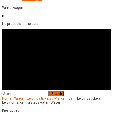
Winkelwagen
0
No products in the cart.
Search
for:
Home
›
Winkel
›
Leiding stickers / Markeringen
›
Leidingstickers
Leidingmarkering stadswater (Water)
1
Kies opties