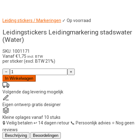
Leiding stickers / Markeringen
✓ Op voorraad
Leidingstickers Leidingmarkering stadswater
(Water)
SKU: 1001171
Vanaf
€
1,75
incl. BTW
per sticker (excl. BTW 21%)
Leidingstickers
−
+
Leidingmarkering
In Winkelwagen
stadswater
(Water)
aantal
Volgende dag
levering mogelijk
Eigen ontwerp
gratis designer
Kleine oplages
vanaf 10 stuks
🔒
Veilig betalen
↩️
14 dagen retour
📞
Persoonlijk advies
⭐
Nog geen
reviews
Beschrijving
Beoordelingen