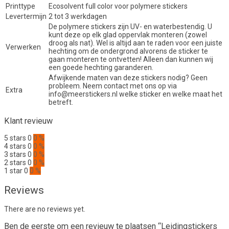
Printtype
Ecosolvent full color voor polymere stickers
Levertermijn
2 tot 3 werkdagen
De polymere stickers zijn UV- en waterbestendig. U
kunt deze op elk glad oppervlak monteren (zowel
droog als nat). Wel is altijd aan te raden voor een juiste
Verwerken
hechting om de ondergrond alvorens de sticker te
gaan monteren te ontvetten! Alleen dan kunnen wij
een goede hechting garanderen.
Afwijkende maten van deze stickers nodig? Geen
probleem. Neem contact met ons op via
Extra
info@meerstickers.nl welke sticker en welke maat het
betreft.
Klant revieuw
5 stars
0
0 %
4 stars
0
0 %
3 stars
0
0 %
2 stars
0
0 %
1 star
0
0 %
Reviews
There are no reviews yet.
Ben de eerste om een revieuw te plaatsen “Leidingstickers