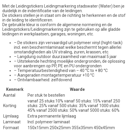
Met de Leidingstickers Leidingmarkering stadswater (Water) ben je
duidelijk in de indentificatie van de leidingen.
De stickers stellen je in staat om de richting te herkennen en de stof
in de leiding te identificeren.
De gebruikte kleur is conform de algemene normering en de
Leidingstickers/Leidingmarkering zijn te gebruiken op alle gladde
leidingen in werkplaatsen, garages, woningen, etc.
– De stickers zijn vervaardigd uit polymeer vinyl (hight-tack)
incl. een beschermlaminaat welke beschermt tegen allerlei
omstandigheden als UV straling, zuren, krassen, etc.
– Langdurig outdoor duurzaamheid van maximaal 5 jaar
– Uitstekende hechting moeilijke ondergronden, de oplossing
voor aanbrengen op PP, PE en PU ondergronden
– Temperatuurbestendigheid van – 40 °C to + 80 °C
– Aangeraden montagetemperatuur +10 °C
– Ontvlambaarheid: zelfdovend
Kenmerk
Waarde
Aantal
Per stuk te bestellen
vanaf 25 stuks:10% vanaf 50 stuks: 15% vanaf 250
Korting
stuks: 25% vanaf 500 stuks: 35% vanaf 1000 stuks:
45% vanaf 2500 stuks: 50% vanaf 5000 stuks: 60%
Lijmlaag
Extra permanente lijmlaag
Laminaat
Incl. polymeer laminaat
Formaat
150x15mm 250x25mm 355x35mm 450x45mm