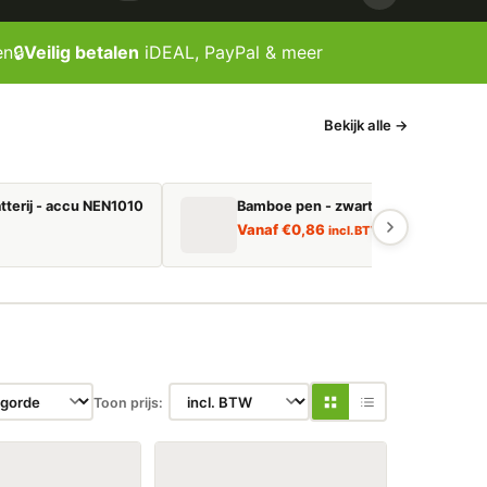
en
🔒
Veilig betalen
iDEAL, PayPal & meer
Bekijk alle →
tterij - accu NEN1010
Bamboe pen - zwart schrijvend
Vanaf
€
0,86
incl. BTW
Toon prijs: