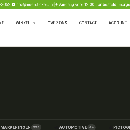
73052
|
info@meerstickers.nl
|
Vandaag voor 12.00 uur besteld, morge
ME
WINKEL
OVER ONS
CONTACT
ACCOUNT
🚗
⚠️
/ MARKERINGEN
AUTOMOTIVE
PICTOG
339
44