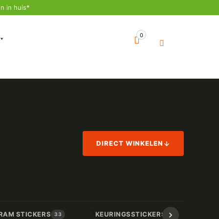
n in huis*
0
DIRECT WINKELEN
📋
📏
RAM STICKERS
KEURINGSSTICKERS
AF
33
17