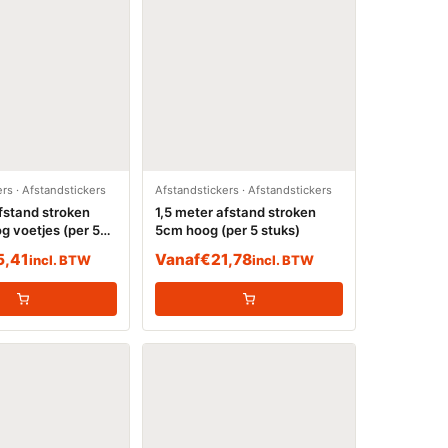
ers
·
Afstandstickers
Afstandstickers
·
Afstandstickers
fstand stroken
1,5 meter afstand stroken
g voetjes (per 5
5cm hoog (per 5 stuks)
5,41
Vanaf
€
21,78
incl. BTW
incl. BTW