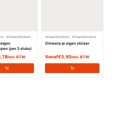
ers
·
Afstandstickers
Afstandstickers
·
Afstandstickers
 eigen
Ontwerp je eigen sticker
pen (per 5 stuks)
1,78
Vanaf
€
5,95
incl. BTW
incl. BTW