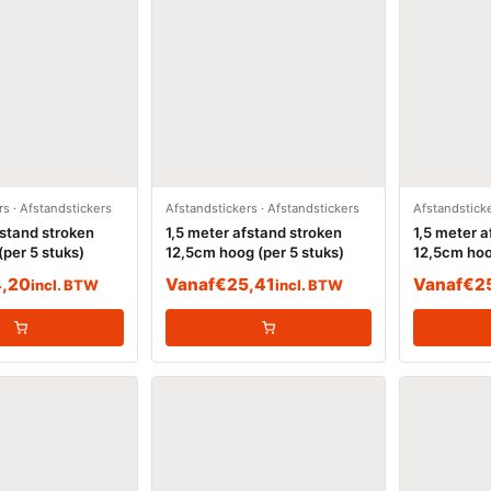
rs
·
Afstandstickers
Afstandstickers
·
Afstandstickers
Afstandstick
fstand stroken
1,5 meter afstand stroken
1,5 meter a
per 5 stuks)
12,5cm hoog (per 5 stuks)
12,5cm hoo
stuks)
,20
Vanaf
€
25,41
Vanaf
€
2
incl. BTW
incl. BTW