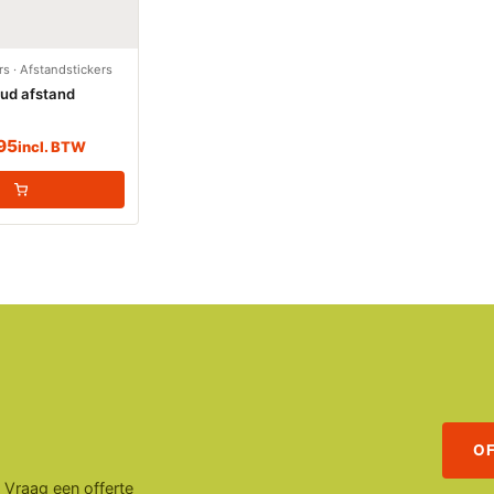
rs
·
Afstandstickers
ud afstand
95
incl. BTW
O
. Vraag een offerte