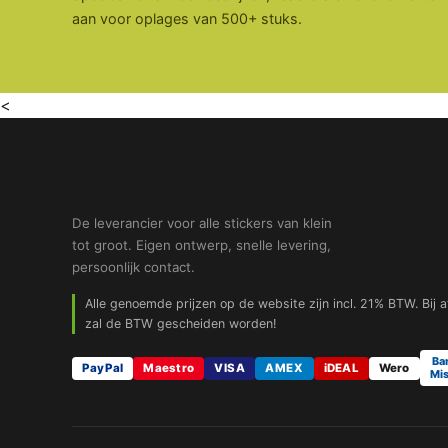
aan voor oplages van 500+ stuks.
<
De leverancier voor alle stickers van klein
tot groot. Eigen ontwerp, snelle levering,
persoonlijk contact.
Alle genoemde prijzen op de website zijn incl. 21% BTW. Bij 
zal de BTW gescheiden worden!
Ba
PayPal
Maestro
VISA
AMEX
iDEAL
Wero
Mis