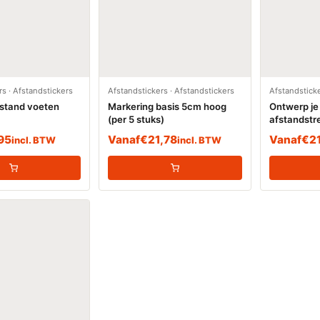
rs
·
Afstandstickers
Afstandstickers
·
Afstandstickers
Afstandstick
fstand voeten
Markering basis 5cm hoog
Ontwerp je
(per 5 stuks)
afstandstre
95
Vanaf
€
21,78
Vanaf
€
2
incl. BTW
incl. BTW