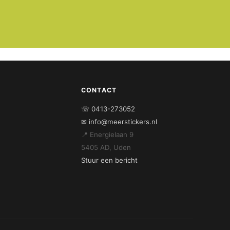
CONTACT
☏ 0413-273052
✉ info@meerstickers.nl
📍 Energielaan 9
5405 AD, Uden
Stuur een bericht