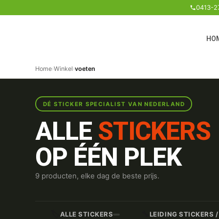
0413-2
HO
Home
›
Winkel
›
voeten
DÉ STICKER SPECIALIST VAN NEDERLAND
ALLE
STICKERS
OP ÉÉN PLEK
9 producten, elke dag de beste prijs.
🏷️
🔧
ALLE STICKERS
LEIDING STICKERS 