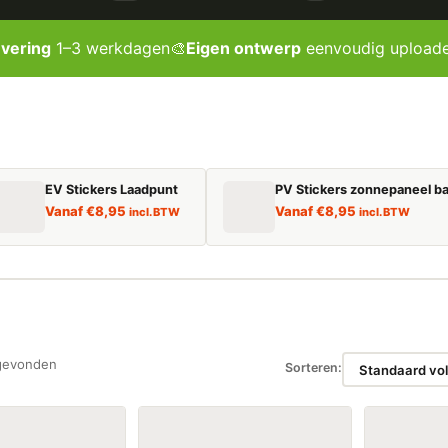
evering
1–3 werkdagen
🎨
Eigen ontwerp
eenvoudig upload
EV Stickers Laadpunt
PV Stickers zonnepaneel ba
Vanaf
€
8,95
Vanaf
€
8,95
incl. BTW
incl. BTW
gevonden
Sorteren: