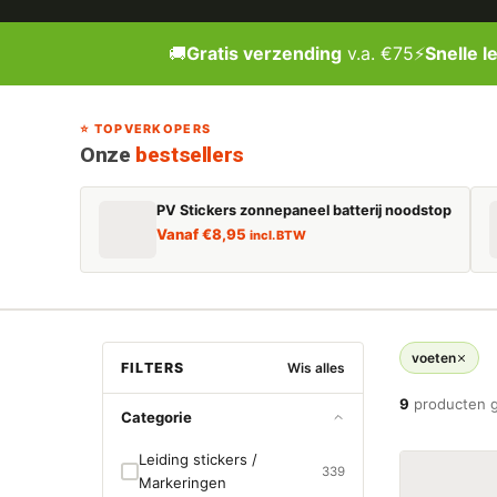
🚚
Gratis verzending
v.a. €75
⚡
Snelle l
⭐ TOPVERKOPERS
Onze
bestsellers
PV Stickers zonnepaneel batterij noodstop
Vanaf
€
8,95
incl. BTW
voeten
FILTERS
Wis alles
9
producten 
Categorie
Leiding stickers /
339
Markeringen